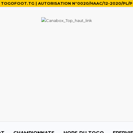
TOGOFOOT.TG | AUTORISATION N°0020/HAAC/12-2020/PL/P