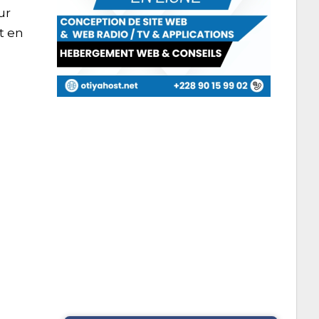
ur
t en