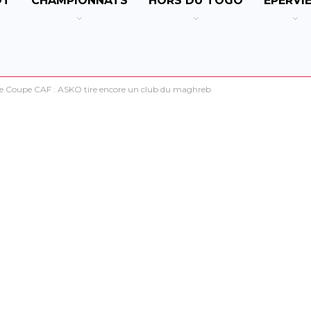
OT
CHAMPIONNATS
HORS DU TOGO
EPERVI
ge Coupe CAF : ASKO tire encore un club du maghreb