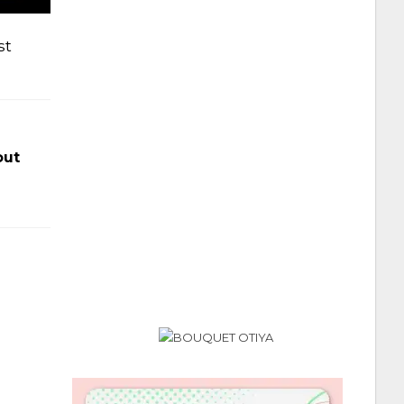
st
.
out