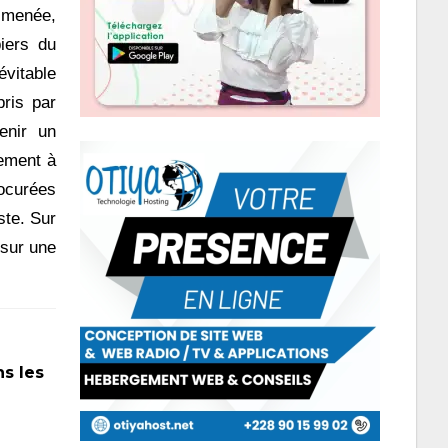
 menée,
iers du
évitable
ris par
tenir un
ement à
rocurées
ste. Sur
 sur une
ns les