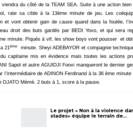
 viendra du côté de la TEAM SEA. Suite à une action bien
l, rate sa cible à la 13ème minute de jeu. Les coéquip
et vont obtenir gain de cause quand dans la foulée, l’in
au droit des buts gardés par BEDI Yovo, et qui sera rep
e minute. Piqués à vif, les show boys vont pousser et ob
ème
la 21
minute. Sheyi ADEBAYOR et compagnie techniqu
t du capitaine mis en évidence mais toutes les actions p
NI Sapol et autre AGUIDJI Foovi manqueront le dernier ge
ar l’intermédiaire de ADINON Ferdinand à la 36 ème minute
 de DJATO Mèmè. 2 buts à 1, score à la pause.
Le projet « Non à la violence da
stades» équipe le terrain de…