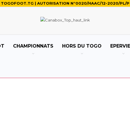
TOGOFOOT.TG | AUTORISATION N°0020/HAAC/12-2020/PL/P
OT
CHAMPIONNATS
HORS DU TOGO
EPERVI
 INTER
NOUS JOINDRE
APO