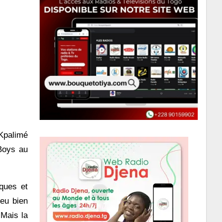
Kpalimé
Boys au
iques et
jeu bien
 Mais la