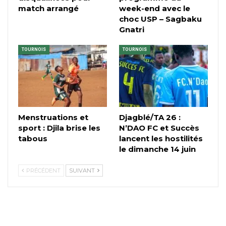
match arrangé
week-end avec le
choc USP – Sagbaku
Gnatri
TOURNOIS
TOURNOIS
Menstruations et
Djagblé/TA 26 :
sport : Djila brise les
N’DAO FC et Succès
tabous
lancent les hostilités
le dimanche 14 juin
PRÉCÉDENT
SUIVANT