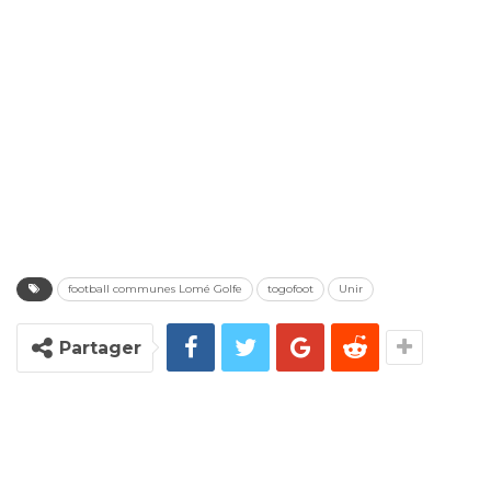
football communes Lomé Golfe
togofoot
Unir
Partager