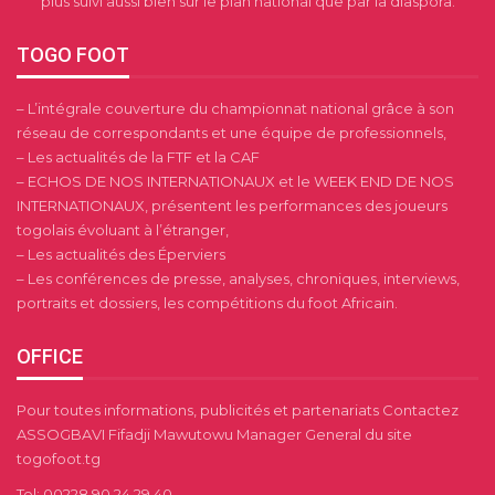
plus suivi aussi bien sur le plan national que par la diaspora.
TOGO FOOT
– L’intégrale couverture du championnat national grâce à son
réseau de correspondants et une équipe de professionnels,
– Les actualités de la FTF et la CAF
– ECHOS DE NOS INTERNATIONAUX et le WEEK END DE NOS
INTERNATIONAUX, présentent les performances des joueurs
togolais évoluant à l’étranger,
– Les actualités des Éperviers
– Les conférences de presse, analyses, chroniques, interviews,
portraits et dossiers, les compétitions du foot Africain.
OFFICE
Pour toutes informations, publicités et partenariats Contactez
ASSOGBAVI Fifadji Mawutowu Manager General du site
togofoot.tg
Tel: 00228 90 24 29 40