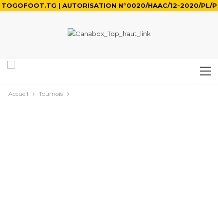
TOGOFOOT.TG | AUTORISATION N°0020/HAAC/12-2020/PL/P
Accueil
Tournois