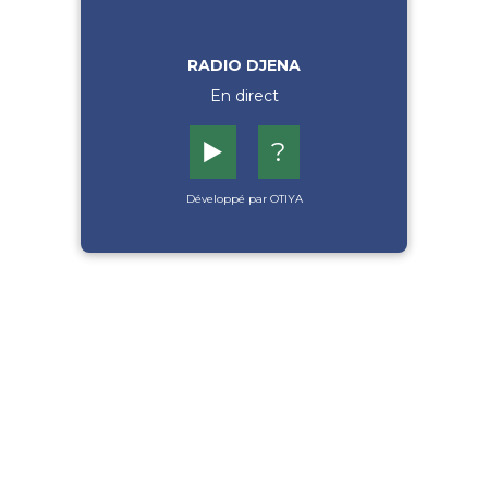
RADIO DJENA
En direct
▶️
?
Développé par OTIYA