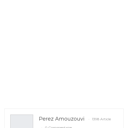
Perez Amouzouvi
1398 Article
0 Commentaire