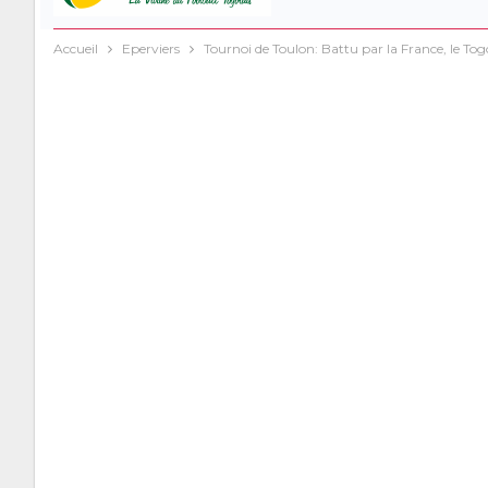
Accueil
Eperviers
Tournoi de Toulon: Battu par la France, le Tog