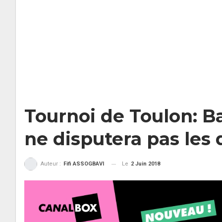
Tournoi de Toulon: Ba
ne disputera pas les
Le
2 Juin 2018
Auteur :
Fifi ASSOGBAVI