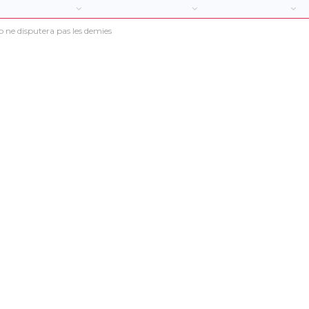
o ne disputera pas les demies