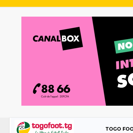
TOGO FO