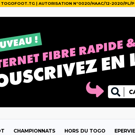
TOGOFOOT.TG | AUTORISATION N°0020/HAAC/12-2020/PL/P
OT
CHAMPIONNATS
HORS DU TOGO
EPERVI