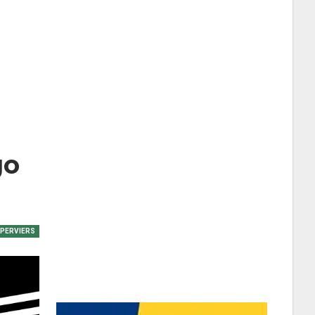
go
EPERVIERS