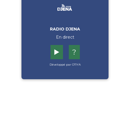
RADIO DJENA
En direct
▶️
?
Développé par OTIYA