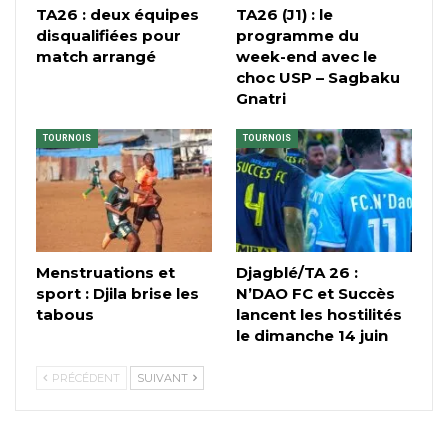
TA26 : deux équipes
TA26 (J1) : le
disqualifiées pour
programme du
match arrangé
week-end avec le
choc USP – Sagbaku
Gnatri
TOURNOIS
TOURNOIS
Menstruations et
Djagblé/TA 26 :
sport : Djila brise les
N’DAO FC et Succès
tabous
lancent les hostilités
le dimanche 14 juin
PRÉCÉDENT
SUIVANT