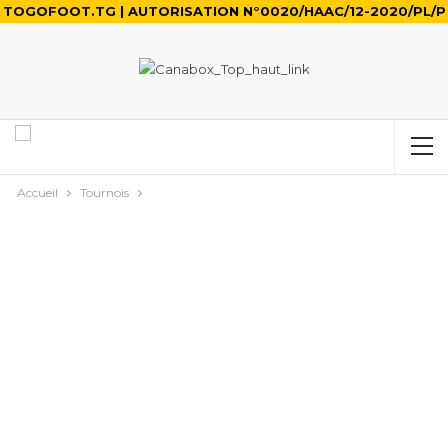
TOGOFOOT.TG | AUTORISATION N°0020/HAAC/12-2020/PL/P
Accueil
Tournois