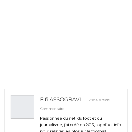
Fifi ASSOGBAVI
2884 Article
1
Commentaire
Passionnée du net, du foot et du
journalisme, j'ai créé en 2013, togofoot.info
pour relayer les infos sur le football