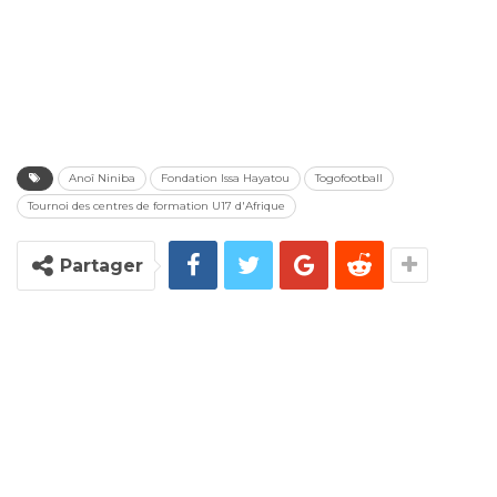
Anoî Niniba
Fondation Issa Hayatou
Togofootball
Tournoi des centres de formation U17 d'Afrique
Partager