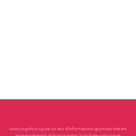
www.togofoot.tg est un site d’informations sportives traitant
essentiellement le foot togolais à l’échelle national et