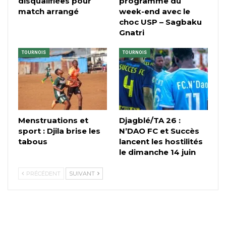
disqualifiées pour
programme du
match arrangé
week-end avec le
choc USP – Sagbaku
Gnatri
TOURNOIS
TOURNOIS
Menstruations et
Djagblé/TA 26 :
sport : Djila brise les
N’DAO FC et Succès
tabous
lancent les hostilités
le dimanche 14 juin
PRÉCÉDENT
SUIVANT