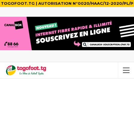
TOGOFOOT.TG | AUTORISATION N°0020/HAAC/12-2020/PL/P