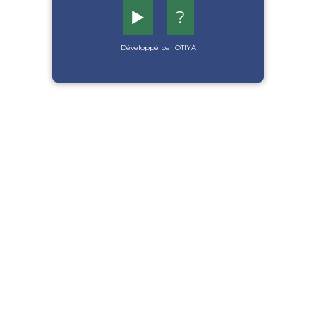
▶️
?
Développé par OTIYA