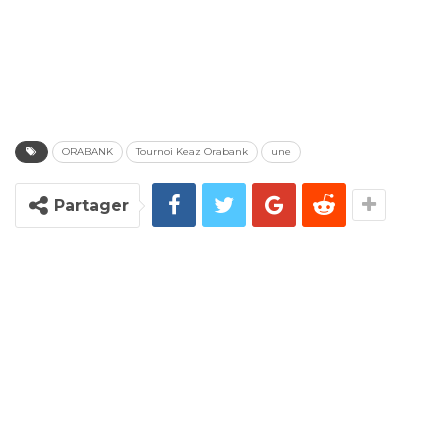
ORABANK
Tournoi Keaz Orabank
une
Partager