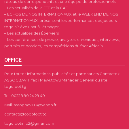
réseau de correspondants et une équipe de professionnels,
– Les actualités de la FTF et la CAF
– ECHOS DE NOS INTERNATIONAUX et le WEEK END DE NOS
INTERNATIONAUX, présentent les performances des joueurs
togolais évoluant à l’étranger,
– Les actualités des Éperviers
– Les conférences de presse, analyses, chroniques, interviews,
portraits et dossiers, les compétitions du foot Africain.
OFFICE
Pour toutes informations, publicités et partenariats Contactez
ASSOGBAVI Fifadji Mawutowu Manager General du site
togofoot.tg
Tel: 00228 90 24 29 40
Mail: assogbavi83@yahoo.fr
contacts@togofoot.tg
togofootinfo2@gmail.com