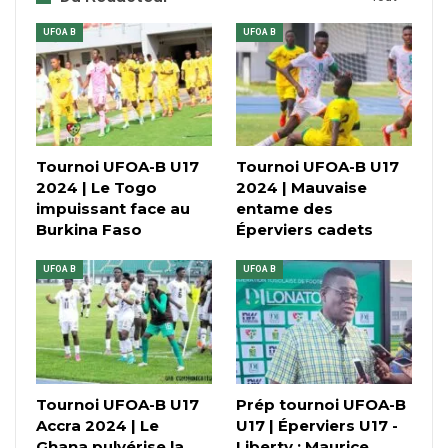
UFOA B
UFOA B
Tournoi UFOA-B U17
Tournoi UFOA-B U17
2024 | Le Togo
2024 | Mauvaise
impuissant face au
entame des
Burkina Faso
Éperviers cadets
UFOA B
UFOA B
Tournoi UFOA-B U17
Prép tournoi UFOA-B
Accra 2024 | Le
U17 | Éperviers U17 -
Ghana pulvérise la
Liberty : Maurice