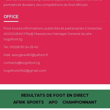
portraits et dossiers, les compétitions du foot Africain.
OFFICE
Pour toutes informations, publicités et partenariats Contactez
ASSOGBAVI Fifadji Mawutowu Manager General du site
togofoot.tg
Tel: 00228 90 24 29 40
Mail: assogbavi83@yahoo.fr
contacts@togofoot.tg
togofootinfo2@gmail.com
RESULTATS DE FOOT EN DIRECT
AFRIK SPORTS
APO
CHAMPIONNANT