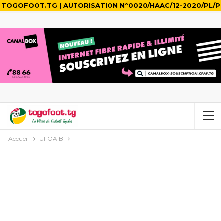
TOGOFOOT.TG | AUTORISATION N°0020/HAAC/12-2020/PL/P
Accueil
UFOA B