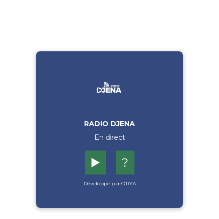
RADIO DJENA
En direct
▶️
?
Développé par OTIYA