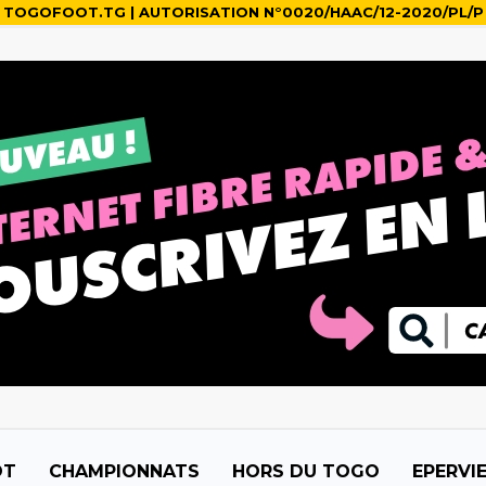
TOGOFOOT.TG | AUTORISATION N°0020/HAAC/12-2020/PL/P
OT
CHAMPIONNATS
HORS DU TOGO
EPERVI