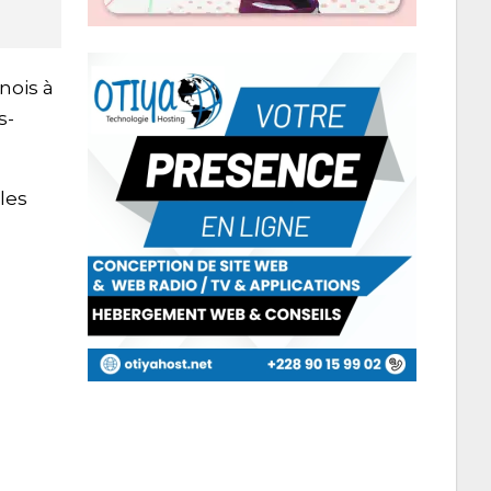
nois à
s-
 les