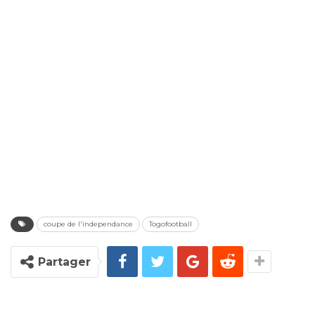
coupe de l'independance
Togofootball
Partager