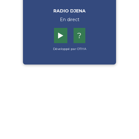
RADIO DJENA
En direct
▶️
?
Développé par OTIYA