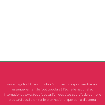
www.togofoot.tg est un site d’informations sportives traitant
essentiellement le foot togolais à l’échelle national et
international. www.togofoot.tg, l’un des sites sportifs du genre le
plus suivi aussi bien sur le plan national que par la diaspora.