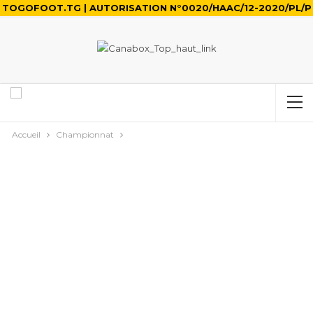
TOGOFOOT.TG | AUTORISATION N°0020/HAAC/12-2020/PL/P
Accueil
Championnat