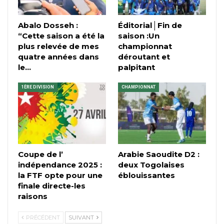
Abalo Dosseh :
Éditorial│Fin de
“Cette saison a été la
saison :Un
plus relevée de mes
championnat
quatre années dans
déroutant et
le…
palpitant
1ÈRE DIVISION
CHAMPIONNAT
Coupe de l’
Arabie Saoudite D2 :
indépendance 2025 :
deux Togolaises
la FTF opte pour une
éblouissantes
finale directe-les
raisons
PRÉCÉDENT
SUIVANT