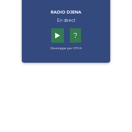
RADIO DJENA
En direct
▶️
?
Développé par OTIYA