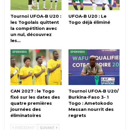
Tournoi UFOA-B U20 :
UFOA-B U20 : Le
les Togolais quittent
Togo déjà éliminé
la compétition avec
un nul, découvrez
les…
EPERVIERS
EPERVIERS
CAN 2027 : le Togo
Tournoi UFOA-B U20/
fixé sur les dates des
Burkina-Faso 3- 1
quatre premières
Togo : Ametokodo
journées des
Messan nourrit des
éliminatoires
regrets
PRÉCÉDENT
SUIVANT