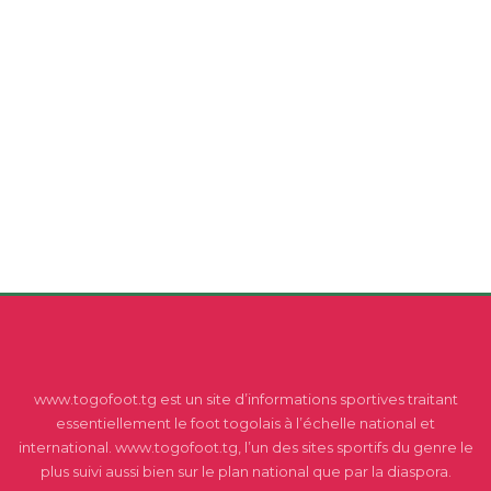
www.togofoot.tg est un site d’informations sportives traitant
essentiellement le foot togolais à l’échelle national et
international. www.togofoot.tg, l’un des sites sportifs du genre le
plus suivi aussi bien sur le plan national que par la diaspora.