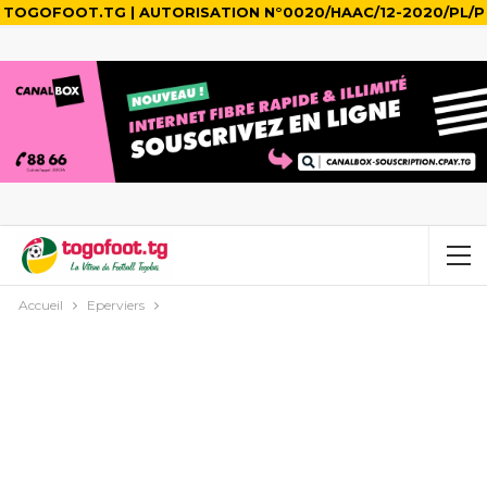
TOGOFOOT.TG | AUTORISATION N°0020/HAAC/12-2020/PL/P
Accueil
Eperviers