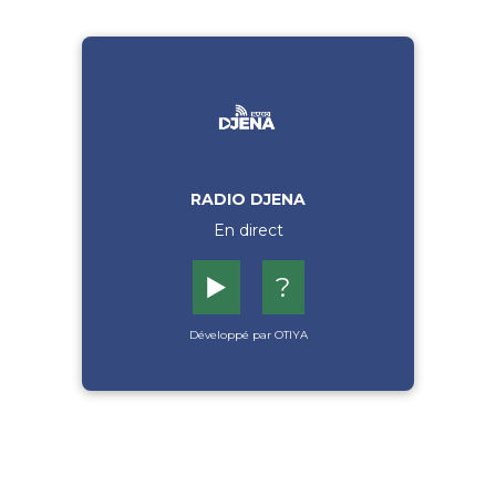
RADIO DJENA
En direct
▶️
?
Développé par OTIYA