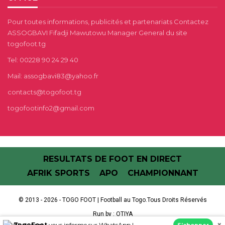
Pour toutes informations, publicités et partenariats Contactez
ASSOGBAVI Fifadji Mawutowu Manager General du site
togofoot.tg
Tel: 00228 90 24 29 40
Mail: assogbavi83@yahoo.fr
contacts@togofoot.tg
togofootinfo2@gmail.com
RESULTATS DE FOOT EN DIRECT
AFRIK SPORTS
APO
CHAMPIONNANT
© 2013 - 2026 - TOGO FOOT | Football au Togo.Tous Droits Réservés
Run by :
OTIYA
×
TogoFoot
vous informe sur WhatsApp !