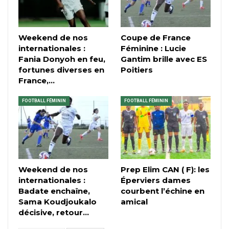
Weekend de nos
Coupe de France
internationales :
Féminine : Lucie
Fania Donyoh en feu,
Gantim brille avec ES
fortunes diverses en
Poitiers
France,…
FOOTBALL FÉMININ
FOOTBALL FÉMININ
Weekend de nos
Prep Elim CAN ( F): les
internationales :
Éperviers dames
Badate enchaîne,
courbent l’échine en
Sama Koudjoukalo
amical
décisive, retour…