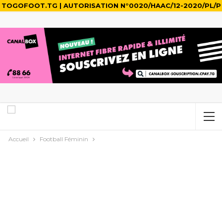
TOGOFOOT.TG | AUTORISATION N°0020/HAAC/12-2020/PL/P
Accueil
Football Féminin