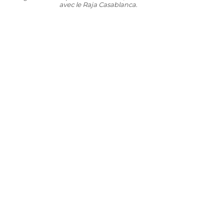
avec le Raja Casablanca.