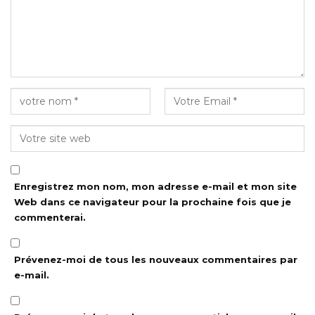
Enregistrez mon nom, mon adresse e-mail et mon site
Web dans ce navigateur pour la prochaine fois que je
commenterai.
Prévenez-moi de tous les nouveaux commentaires par
e-mail.