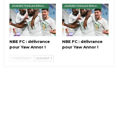
JOUEURS TOGOLAIS ÉVOLUANT EN AFRIQUE
JOUEURS TOGOLAIS ÉVOLUANT EN AFRIQUE
NBE FC : délivrance
NBE FC : délivrance
pour Yaw Annor !
pour Yaw Annor !
PRÉCÉDENT
SUIVANT