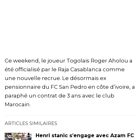
Ce weekend, le joueur Togolais Roger Aholou a
été officialisé par le Raja Casablanca comme
une nouvelle recrue. Le désormais ex
pensionnaire du FC San Pedro en côte d’ivoire, a
paraphé un contrat de 3 ans avec le club
Marocain.
ARTICLES SIMILAIRES
Henri stanic s’engage avec Azam FC