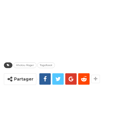
Aholou Roger
Togofooot
Partager