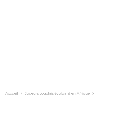
Accueil
Joueurs togolais évoluant en Afrique