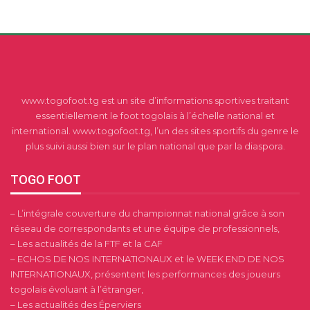
www.togofoot.tg est un site d’informations sportives traitant
essentiellement le foot togolais à l’échelle national et
international. www.togofoot.tg, l’un des sites sportifs du genre le
plus suivi aussi bien sur le plan national que par la diaspora.
TOGO FOOT
– L’intégrale couverture du championnat national grâce à son
réseau de correspondants et une équipe de professionnels,
– Les actualités de la FTF et la CAF
– ECHOS DE NOS INTERNATIONAUX et le WEEK END DE NOS
INTERNATIONAUX, présentent les performances des joueurs
togolais évoluant à l’étranger,
– Les actualités des Éperviers