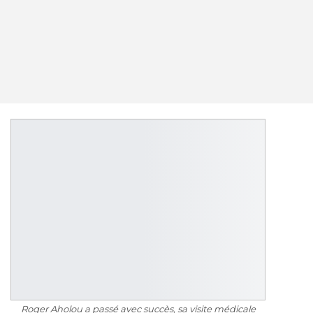
Roger Aholou a passé avec succès, sa visite médicale