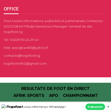
OFFICE
Pour toutes informations, publicités et partenariats Contactez
ASSOGBAVI Fifadji Mawutowu Manager General du site
togofoot.tg
Tel: 00228 90 24 29 40
Mail: assogbavi83@yahoo.fr
contacts@togofoot.tg
togofootinfo2@gmail.com
RESULTATS DE FOOT EN DIRECT
AFRIK SPORTS
APO
CHAMPIONNANT
×
TogoFoot
vous informe sur WhatsApp !
S’abonner
© 2013 - 2026 - TOGO FOOT | Football au Togo.Tous Droits Réservés