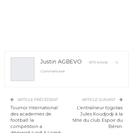
Justin AGBEVO
873 Article
0
Commentaire
ARTICLE PRÉCÉDENT
ARTICLE SUIVANT
Tournoi International
L’entraîneur togolais
des academies de
Jules Koudjodji à la
football: la
tête du club Espoir du
compétition a
Bénin.
démarré lundi à Lomé