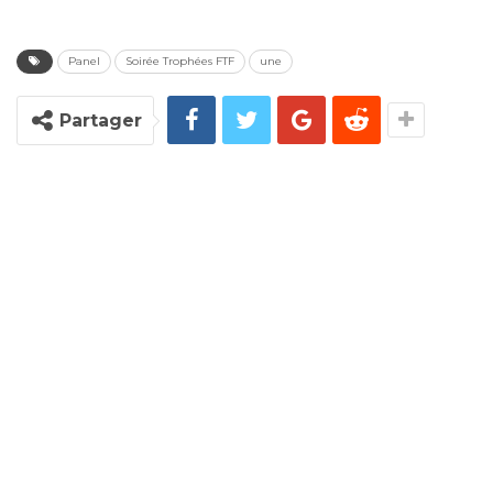
Panel
Soirée Trophées FTF
une
Partager