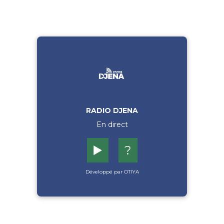
RADIO DJENA
En direct
▶️
?
Développé par OTIYA