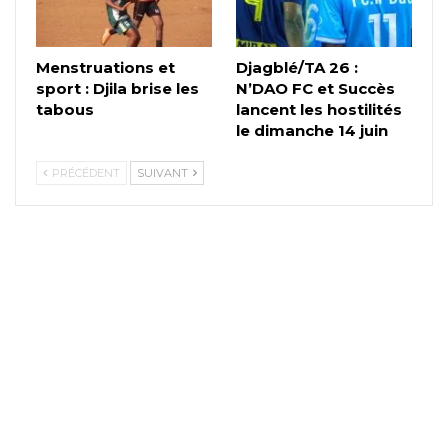
Menstruations et
Djagblé/TA 26 :
sport : Djila brise les
N’DAO FC et Succès
tabous
lancent les hostilités
le dimanche 14 juin
PRÉCÉDENT
SUIVANT