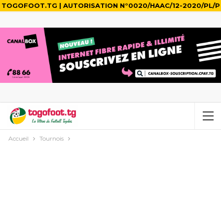
TOGOFOOT.TG | AUTORISATION N°0020/HAAC/12-2020/PL/P
Accueil
Tournois