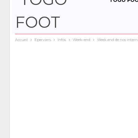
TOGO FO
Accueil
Eperviers
Infos
Week-end
Week end de nos intern