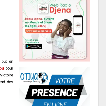
 but en
ou
pour
victoire
end des