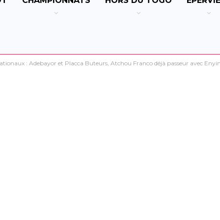
OT
CHAMPIONNATS
HORS DU TOGO
EPERVI
ationaux : Adebayor et Placca Buteurs, Atchou Franco déjà passeur avec Eny