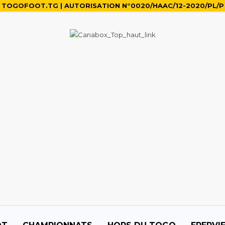
TOGOFOOT.TG | AUTORISATION N°0020/HAAC/12-2020/PL/P