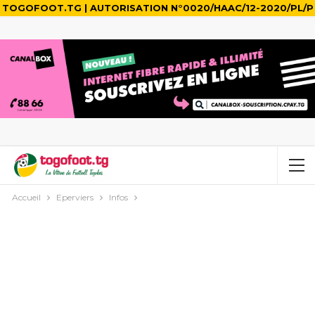
TOGOFOOT.TG | AUTORISATION N°0020/HAAC/12-2020/PL/P
Accueil
Eperviers
Infos