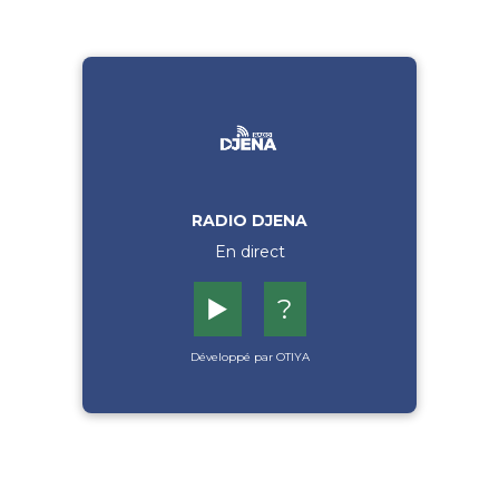
RADIO DJENA
En direct
▶️
?
Développé par OTIYA