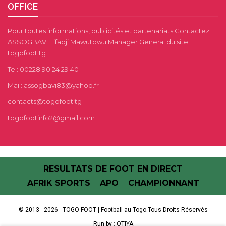
OFFICE
Pour toutes informations, publicités et partenariats Contactez
ASSOGBAVI Fifadji Mawutowu Manager General du site
togofoot.tg
Tel: 00228 90 24 29 40
Mail: assogbavi83@yahoo.fr
contacts@togofoot.tg
togofootinfo2@gmail.com
RESULTATS DE FOOT EN DIRECT
AFRIK SPORTS
APO
CHAMPIONNANT
© 2013 - 2026 - TOGO FOOT | Football au Togo.Tous Droits Réservés
Run by :
OTIYA