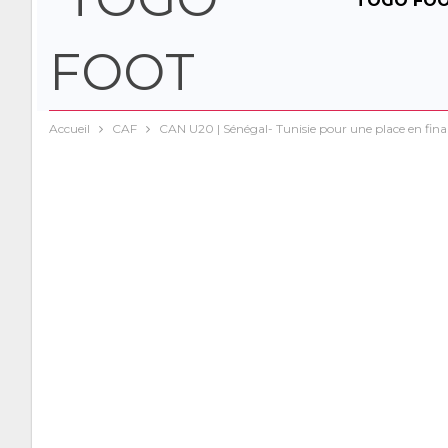
TOGO FO
Accueil
CAF
CAN U20 | Sénégal- Tunisie pour une place en fina