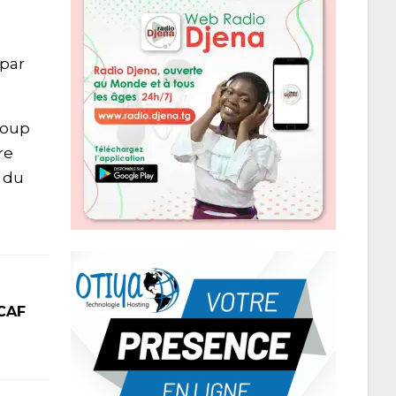
 par
coup
re
e du
 CAF