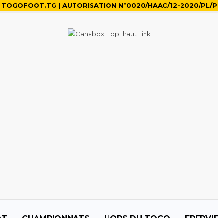
TOGOFOOT.TG | AUTORISATION N°0020/HAAC/12-2020/PL/P