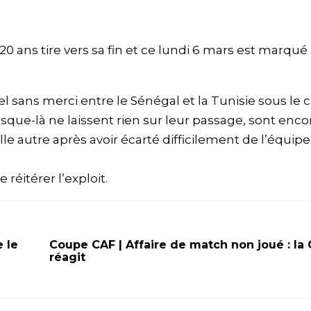
 ans tire vers sa fin et ce lundi 6 mars est marqué
el sans merci entre le Sénégal et la Tunisie sous le 
usque-là ne laissent rien sur leur passage, sont enco
elle autre après avoir écarté difficilement de l’équip
 réitérer l’exploit.
 le
Coupe CAF | Affaire de match non joué : la
réagit