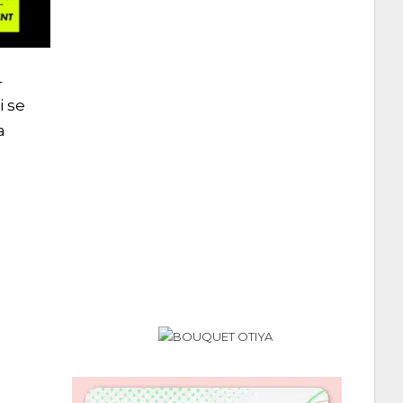
4
i se
a