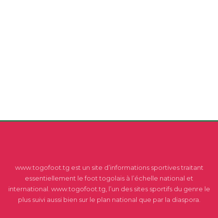
www.togofoot.tg est un site d’informations sportives traitant
essentiellement le foot togolais à l’échelle national et
international. www.togofoot.tg, l’un des sites sportifs du genre le
plus suivi aussi bien sur le plan national que par la diaspora.