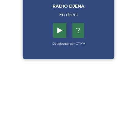
RADIO DJENA
En direct
▶️
?
Développé par OTIYA