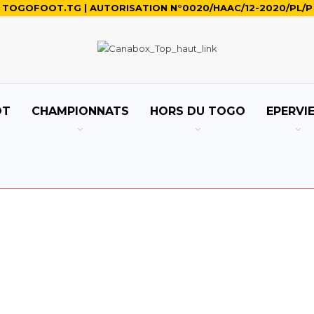
TOGOFOOT.TG | AUTORISATION N°0020/HAAC/12-2020/PL/P
OT
CHAMPIONNATS
HORS DU TOGO
EPERVI
 INTER
NOUS JOINDRE
APO