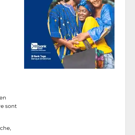
 en
re sont
uche,