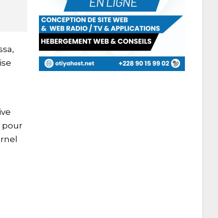
ssa,
ise
ive
e pour
rnel
e