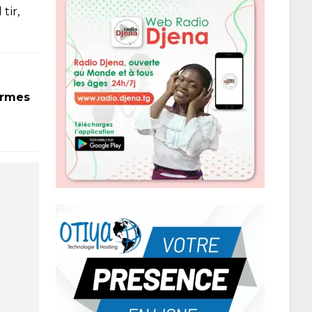
tir,
armes