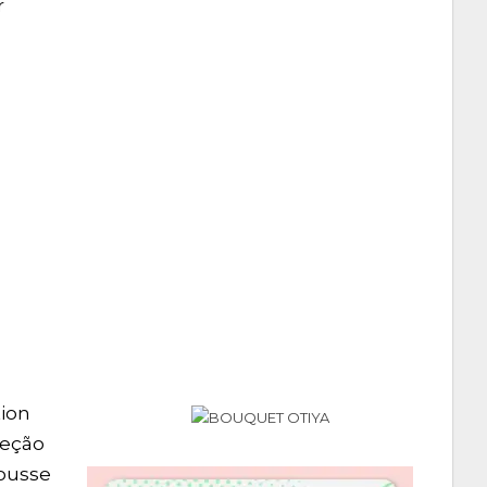
r
tion
leção
ousse