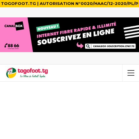
TOGOFOOT.TG | AUTORISATION N°0020/HAAC/12-2020/PL/P