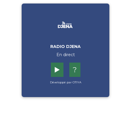
RADIO DJENA
En direct
▶️
?
Développé par OTIYA