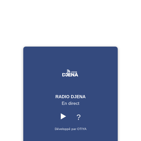
RADIO DJENA
En direct
▶️
?
Développé par OTIYA