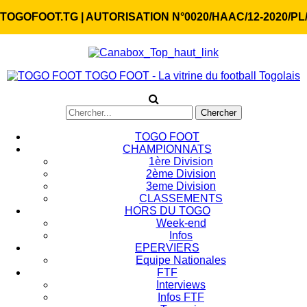
TOGOFOOT.TG | AUTORISATION N°0020/HAAC/12-2020/PL
TOGO FOOT - La vitrine du football Togolais
TOGO FOOT
CHAMPIONNATS
1ère Division
2ème Division
3eme Division
CLASSEMENTS
HORS DU TOGO
Week-end
Infos
EPERVIERS
Equipe Nationales
FTF
Interviews
Infos FTF