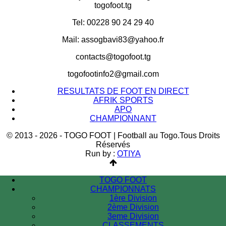
togofoot.tg
Tel: 00228 90 24 29 40
Mail: assogbavi83@yahoo.fr
contacts@togofoot.tg
togofootinfo2@gmail.com
RESULTATS DE FOOT EN DIRECT
AFRIK SPORTS
APO
CHAMPIONNANT
© 2013 - 2026 - TOGO FOOT | Football au Togo.Tous Droits
Réservés
Run by :
OTIYA
TOGO FOOT
CHAMPIONNATS
1ère Division
2ème Division
3eme Division
CLASSEMENTS