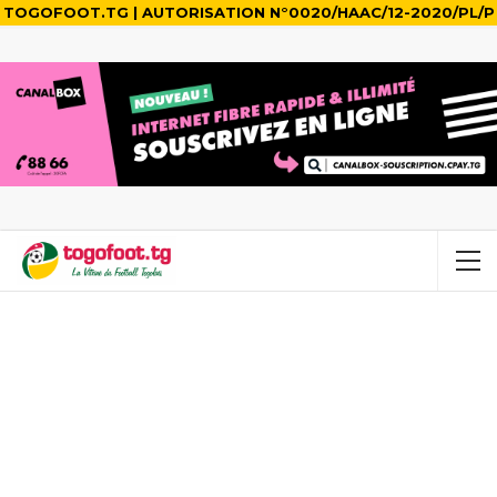
TOGOFOOT.TG | AUTORISATION N°0020/HAAC/12-2020/PL/P