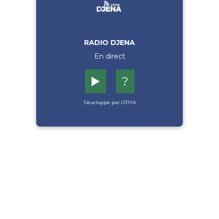
RADIO DJENA
En direct
▶️
?
Développé par OTIYA