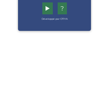
▶️
?
Développé par OTIYA