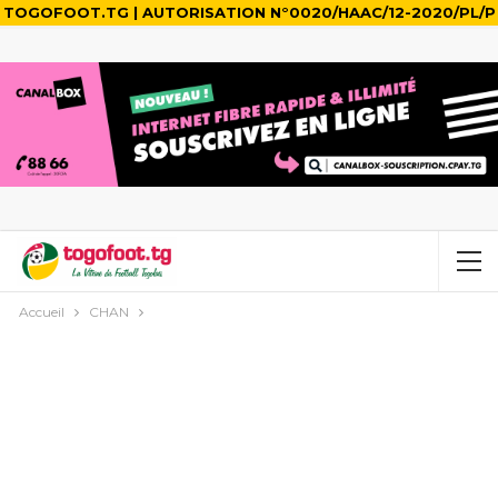
TOGOFOOT.TG | AUTORISATION N°0020/HAAC/12-2020/PL/P
Accueil
CHAN