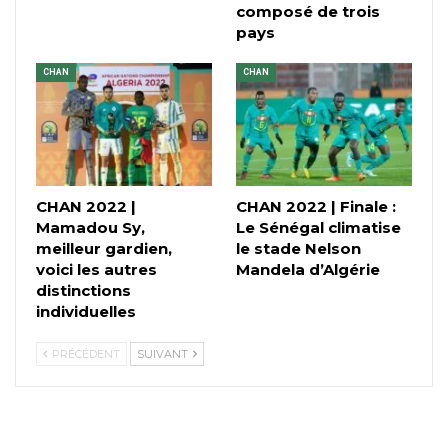
composé de trois
pays
CHAN
CHAN
CHAN 2022 |
CHAN 2022 | Finale :
Mamadou Sy,
Le Sénégal climatise
meilleur gardien,
le stade Nelson
voici les autres
Mandela d’Algérie
distinctions
individuelles
PRÉCÉDENT
SUIVANT