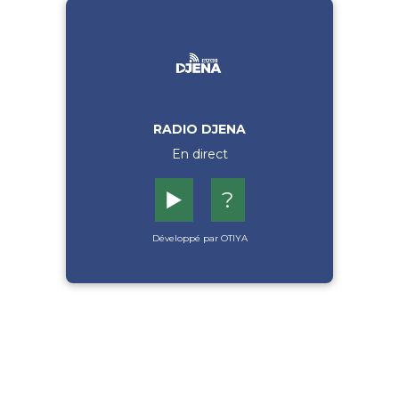
RADIO DJENA
En direct
▶️
?
Développé par OTIYA