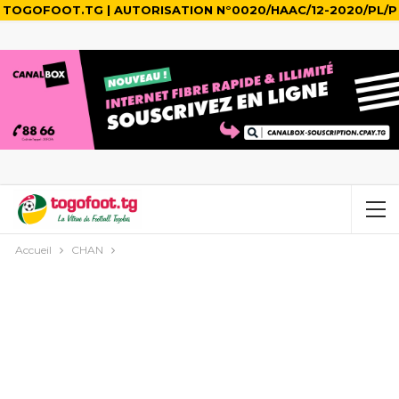
TOGOFOOT.TG | AUTORISATION N°0020/HAAC/12-2020/PL/P
Accueil
CHAN