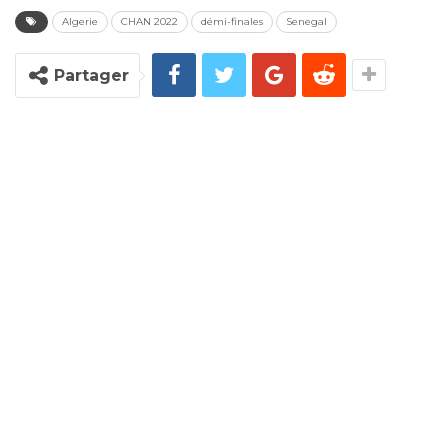
Algerie
CHAN 2022
démi-finales
Senegal
Partager