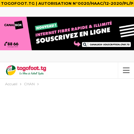
TOGOFOOT.TG | AUTORISATION N°0020/HAAC/12-2020/PL/P
Accueil
CHAN