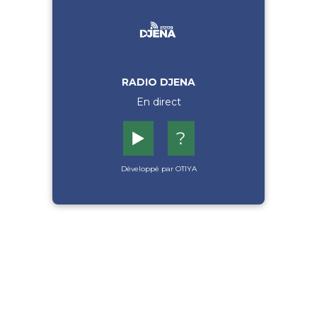
RADIO DJENA
En direct
▶️
?
Développé par OTIYA