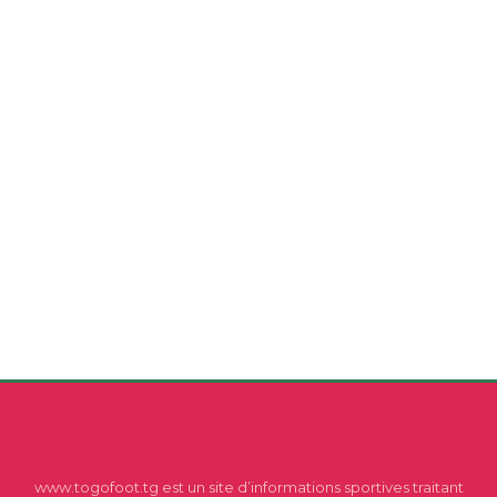
www.togofoot.tg est un site d’informations sportives traitant