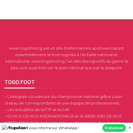
www.togofoot.tg est un site d’informations sportives traitant
essentiellement le foot togolais à l’échelle national et
international. www.togofoot.tg, l’un des sites sportifs du genre le
plus suivi aussi bien sur le plan national que par la diaspora.
TOGO FOOT
– L’intégrale couverture du championnat national grâce à son
réseau de correspondants et une équipe de professionnels,
– Les actualités de la FTF et la CAF
– ECHOS DE NOS INTERNATIONAUX et le WEEK END DE NOS
INTERNATIONAUX, présentent les performances des joueurs
×
TogoFoot
vous informe sur WhatsApp !
S’abonner
togolais évoluant à l’étranger,