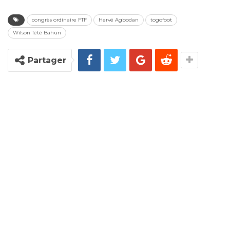
congrès ordinaire FTF
Hervé Agbodan
togofoot
Wilson Tété Bahun
Partager