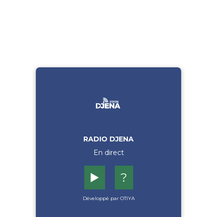
RADIO DJENA
En direct
▶️
?
Développé par OTIYA