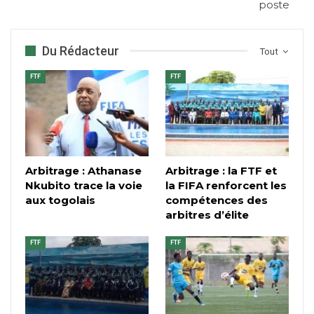
poste
Du Rédacteur
Tout
FTF
FTF
Arbitrage : Athanase
Arbitrage : la FTF et
Nkubito trace la voie
la FIFA renforcent les
aux togolais
compétences des
arbitres d’élite
FTF
FTF