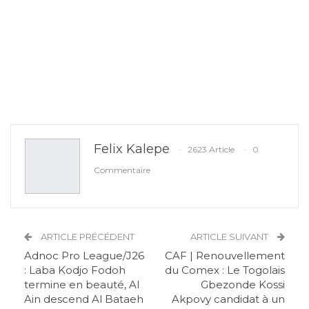
Felix Kalepe
2623 Article
0
Commentaire
ARTICLE PRÉCÉDENT
ARTICLE SUIVANT
Adnoc Pro League/J26
CAF | Renouvellement
: Laba Kodjo Fodoh
du Comex : Le Togolais
termine en beauté, Al
Gbezonde Kossi
Ain descend Al Bataeh
Akpovy candidat à un