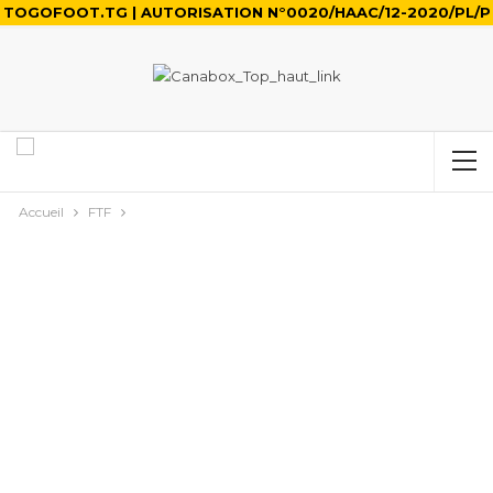
TOGOFOOT.TG | AUTORISATION N°0020/HAAC/12-2020/PL/P
Accueil
FTF