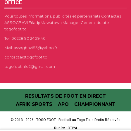
OFFICE
Pour toutes informations, publicités et partenariats Contactez
ASSOGBAVI Fifadji Mawutowu Manager General du site
togofoot.tg
Tel: 00228 90 24 29 40
Mail: assogbavi83@yahoo.fr
contacts@togofoot.tg
togofootinfo2@gmail.com
RESULTATS DE FOOT EN DIRECT
AFRIK SPORTS
APO
CHAMPIONNANT
© 2013 - 2026 - TOGO FOOT | Football au Togo.Tous Droits Réservés
Run by :
OTIYA