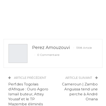
Perez Amouzouvi
1398 Article
0 Commentaire
ARTICLE PRÉCÉDENT
ARTICLE SUIVANT
Perf.des Togolais
Cameroun | Zambo
d’Afrique : Ouro Agoro
Anguissa tend une
Ismaïl buteur, Attey
perche à André
Youssif et le TP
Onana
Mazembe éliminés