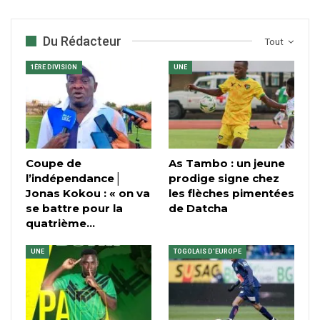
Du Rédacteur
Tout
1ÈRE DIVISION
UNE
Coupe de
As Tambo : un jeune
l’indépendance│
prodige signe chez
Jonas Kokou : « on va
les flèches pimentées
se battre pour la
de Datcha
quatrième…
UNE
TOGOLAIS D'EUROPE