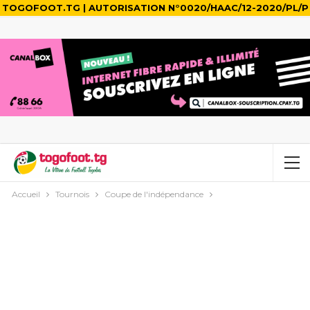
TOGOFOOT.TG | AUTORISATION N°0020/HAAC/12-2020/PL/P
Accueil
Tournois
Coupe de l'indépendance