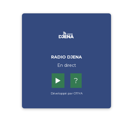
RADIO DJENA
En direct
▶️
?
Développé par OTIYA