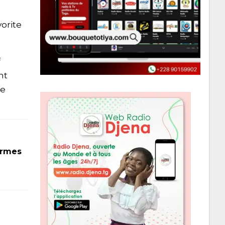
vorite
f
nt
ne
armes