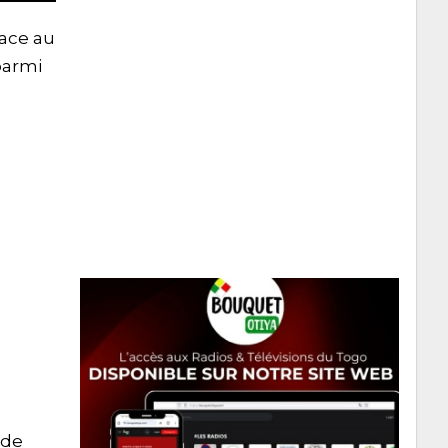
face au
parmi
 de