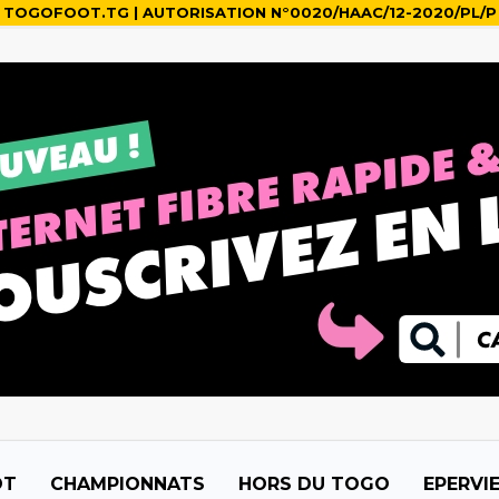
TOGOFOOT.TG | AUTORISATION N°0020/HAAC/12-2020/PL/P
OT
CHAMPIONNATS
HORS DU TOGO
EPERVI