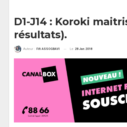
D1-J14 : Koroki maitr
résultats).
Le
28 Jan 2018
Auteur :
Fifi ASSOGBAVI