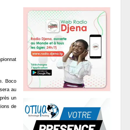
pionnat
le. Boco
 sera au
après un
tions de