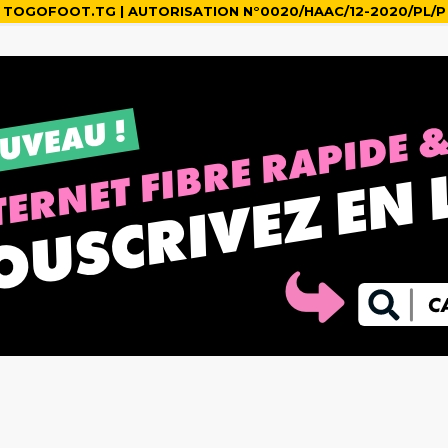
TOGOFOOT.TG | AUTORISATION N°0020/HAAC/12-2020/PL/P