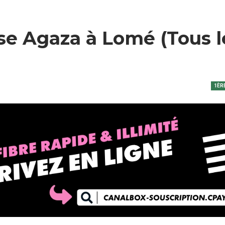
ise Agaza à Lomé (Tous l
1ÈR