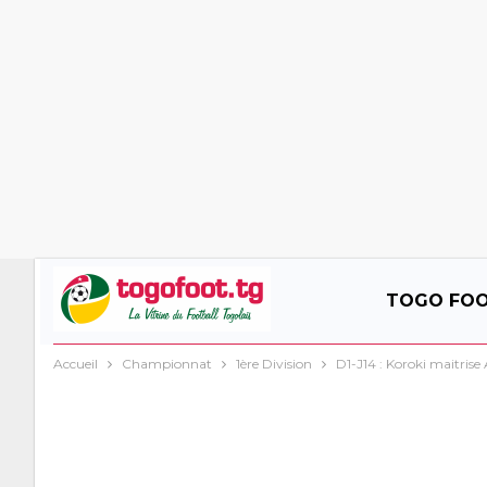
TOGO FO
Accueil
Championnat
1ère Division
D1-J14 : Koroki maitrise