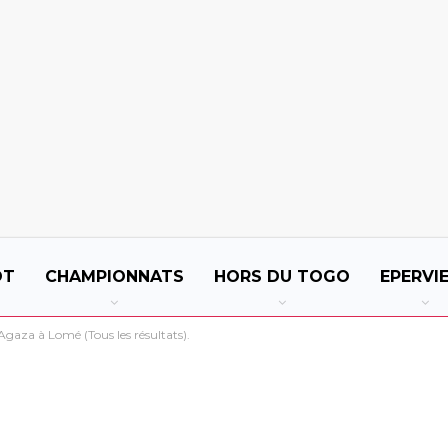
OT
CHAMPIONNATS
HORS DU TOGO
EPERVI
 Agaza à Lomé (Tous les résultats).