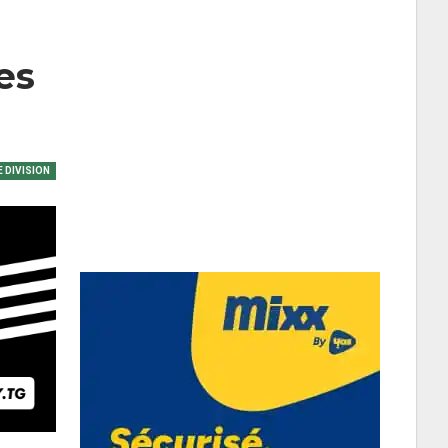
es
E DIVISION