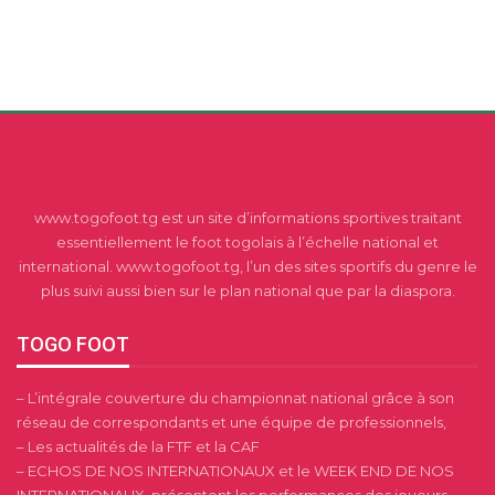
www.togofoot.tg est un site d’informations sportives traitant
essentiellement le foot togolais à l’échelle national et
international. www.togofoot.tg, l’un des sites sportifs du genre le
plus suivi aussi bien sur le plan national que par la diaspora.
TOGO FOOT
– L’intégrale couverture du championnat national grâce à son
réseau de correspondants et une équipe de professionnels,
– Les actualités de la FTF et la CAF
– ECHOS DE NOS INTERNATIONAUX et le WEEK END DE NOS