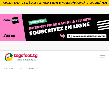
TOGOFOOT.TG | AUTORISATION N°0020/HAAC/12-2020/PL/P
Accueil
Non classé