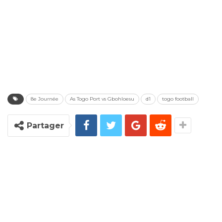
8e Journée
As Togo Port vs Gbohloesu
d1
togo football
Partager