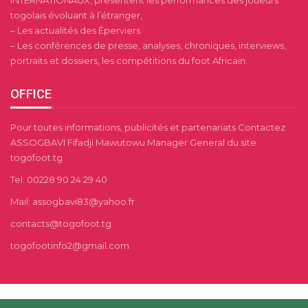
INTERNATIONAUX, présentent les performances des joueurs
togolais évoluant à l’étranger,
– Les actualités des Éperviers
– Les conférences de presse, analyses, chroniques, interviews,
portraits et dossiers, les compétitions du foot Africain.
OFFICE
Pour toutes informations, publicités et partenariats Contactez
ASSOGBAVI Fifadji Mawutowu Manager General du site
togofoot.tg
Tel: 00228 90 24 29 40
Mail: assogbavi83@yahoo.fr
contacts@togofoot.tg
togofootinfo2@gmail.com