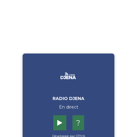
RADIO DJENA
En direct
▶️
?
Développé par OTIYA