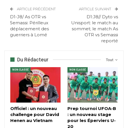
ARTICLE PRÉCÉDENT
ARTICLE SUIVANT
D1-J8/ As OTR vs
D1:J8// Dyto vs
Semassi: Périlleux
Unisport: le match au
déplacement des
sommet; le match As
guerriers à Lomé
OTR vs Semassi
reporté
Du Rédacteur
Tout
NON CLASSÉ
NON CLASSÉ
Officiel : un nouveau
Prep tournoi UFOA-B
challenge pour David
: un nouveau stage
Henen au Vietnam
pour les Éperviers U-
20