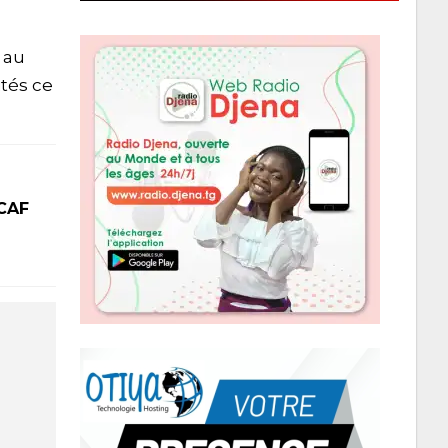
 au
ités ce
 CAF