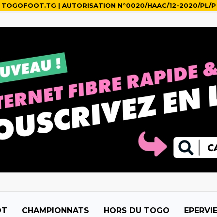
TOGOFOOT.TG | AUTORISATION N°0020/HAAC/12-2020/PL/P
OT
CHAMPIONNATS
HORS DU TOGO
EPERVI