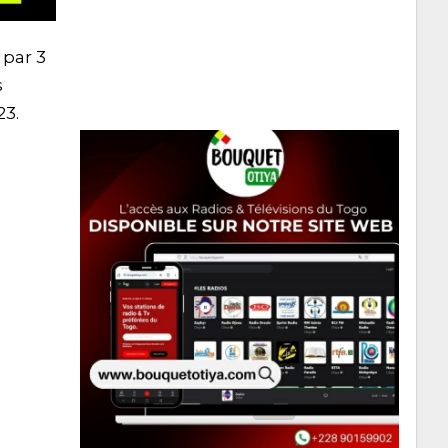
 par 3
s
23.