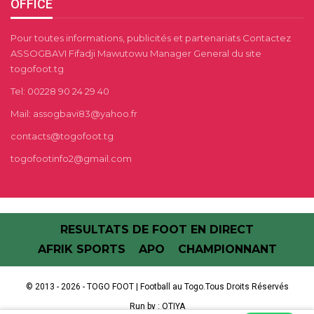
OFFICE
Pour toutes informations, publicités et partenariats Contactez
ASSOGBAVI Fifadji Mawutowu Manager General du site
togofoot.tg
Tel: 00228 90 24 29 40
Mail: assogbavi83@yahoo.fr
contacts@togofoot.tg
togofootinfo2@gmail.com
RESULTATS DE FOOT EN DIRECT
AFRIK SPORTS
APO
CHAMPIONNANT
© 2013 - 2026 - TOGO FOOT | Football au Togo.Tous Droits Réservés
Run by :
OTIYA