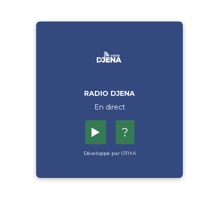
RADIO DJENA
En direct
▶️
?
Développé par OTIYA