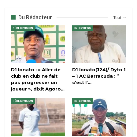
Du Rédacteur
Tout
1ÈRE DIVISION
INTERVIEWS
D1 lonato : « Aller de
D1 lonato(J24)/ Dyto 1
club en club ne fait
– 1 AC Barracuda : ”
pas progresser un
c’est l’…
joueur », dixit Agoro…
1ÈRE DIVISION
INTERVIEWS