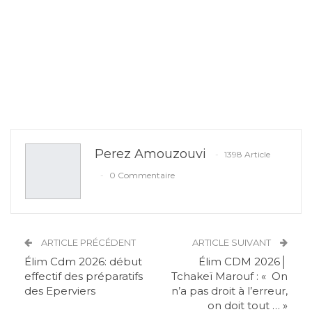
Perez Amouzouvi
1398 Article
0 Commentaire
ARTICLE PRÉCÉDENT
ARTICLE SUIVANT
Élim Cdm 2026: début
Élim CDM 2026│
effectif des préparatifs
Tchakeï Marouf : « On
des Eperviers
n’a pas droit à l’erreur,
on doit tout … »