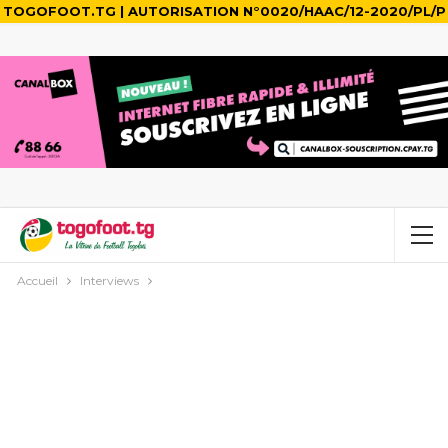
TOGOFOOT.TG | AUTORISATION N°0020/HAAC/12-2020/PL/P
Accueil
Interviews