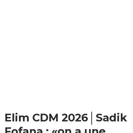
Elim CDM 2026│Sadik
Fofana : «on a une