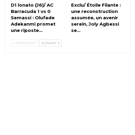
D1 lonato (J6)/ AC
Exclu/ Étoile Filante :
Barracuda 1 vs 0
une reconstruction
Semassi : Olufade
assumée, un avenir
Adekanmi promet
serein, Joly Agbessi
une riposte…
se…
PRÉCÉDENT
SUIVANT