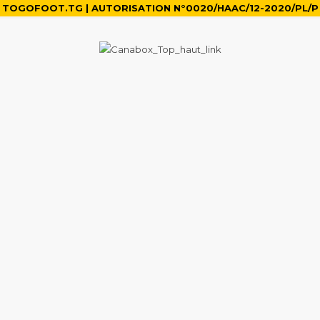
TOGOFOOT.TG | AUTORISATION N°0020/HAAC/12-2020/PL/P