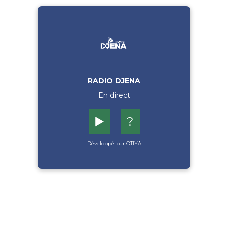
RADIO DJENA
En direct
▶️
?
Développé par OTIYA