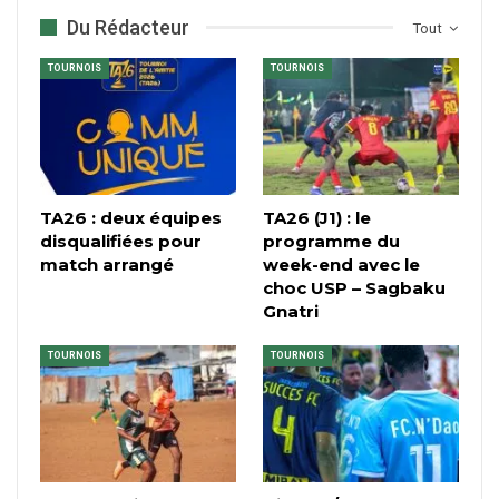
Du Rédacteur
Tout
TOURNOIS
TOURNOIS
TA26 : deux équipes
TA26 (J1) : le
disqualifiées pour
programme du
match arrangé
week-end avec le
choc USP – Sagbaku
Gnatri
TOURNOIS
TOURNOIS