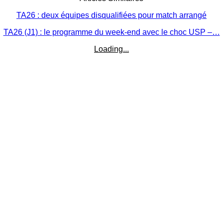
TA26 : deux équipes disqualifiées pour match arrangé
TA26 (J1) : le programme du week-end avec le choc USP –…
Loading...