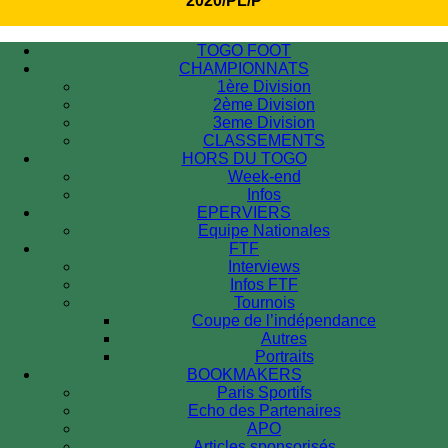
2020/PL/P
TOGO FOOT
CHAMPIONNATS
1ère Division
2ème Division
3eme Division
CLASSEMENTS
HORS DU TOGO
Week-end
Infos
EPERVIERS
Equipe Nationales
FTF
Interviews
Infos FTF
Tournois
Coupe de l’indépendance
Autres
Portraits
BOOKMAKERS
Paris Sportifs
Echo des Partenaires
APO
Articles sponsorisés