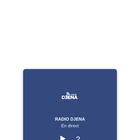
RADIO DJENA
En direct
▶️
?