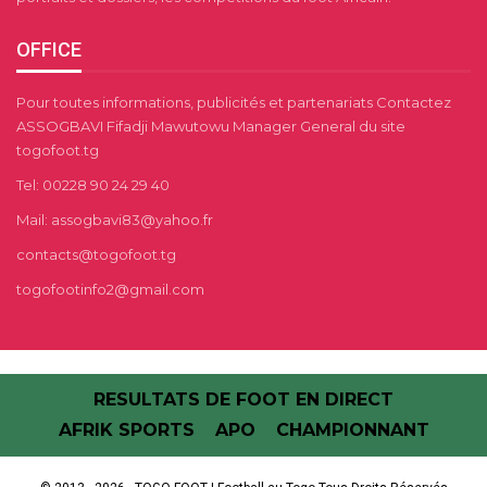
OFFICE
Pour toutes informations, publicités et partenariats Contactez
ASSOGBAVI Fifadji Mawutowu Manager General du site
togofoot.tg
Tel: 00228 90 24 29 40
Mail: assogbavi83@yahoo.fr
contacts@togofoot.tg
togofootinfo2@gmail.com
RESULTATS DE FOOT EN DIRECT
AFRIK SPORTS
APO
CHAMPIONNANT