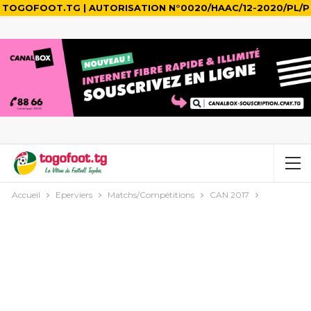
TOGOFOOT.TG | AUTORISATION N°0020/HAAC/12-2020/PL/P
Accueil
Eperviers
Matchs/Compétitions
CAN 2017