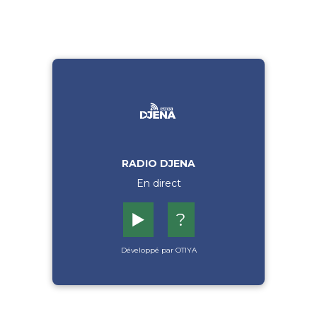
RADIO DJENA
En direct
▶️
?
Développé par OTIYA