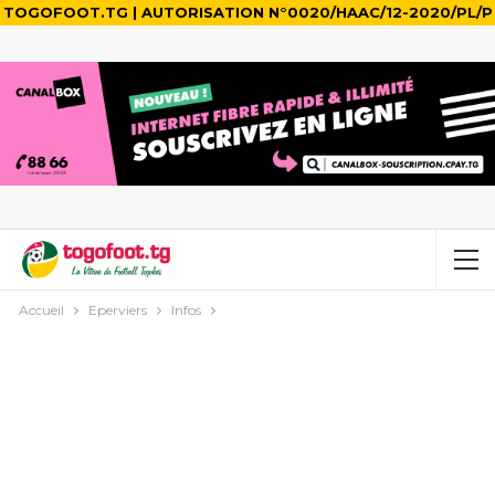
TOGOFOOT.TG | AUTORISATION N°0020/HAAC/12-2020/PL/P
Accueil
Eperviers
Infos