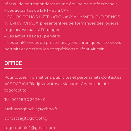
réseau de correspondants et une équipe de professionnels,
– Les actualités de la FTF et la CAF
– ECHOS DE NOS INTERNATIONAUX et le WEEK END DE NOS
INTERNATIONAUX, présentent les performances des joueurs
togolais évoluant à l’étranger,
– Les actualités des Éperviers
– Les conférences de presse, analyses, chroniques, interviews,
portraits et dossiers, les compétitions du foot Africain.
OFFICE
Pour toutes informations, publicités et partenariats Contactez
ASSOGBAVI Fifadji Mawutowu Manager General du site
togofoot.tg
Tel: 00228 90 24 29 40
Mail: assogbavi83@yahoo.fr
contacts@togofoot.tg
togofootinfo2@gmail.com