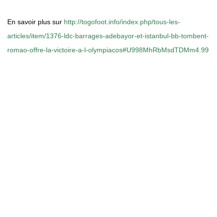
En savoir plus sur
http://togofoot.info/index.php/tous-les-
articles/item/1376-ldc-barrages-adebayor-et-istanbul-bb-tombent-
romao-offre-la-victoire-a-l-olympiacos#U998MhRbMsdTDMm4.99