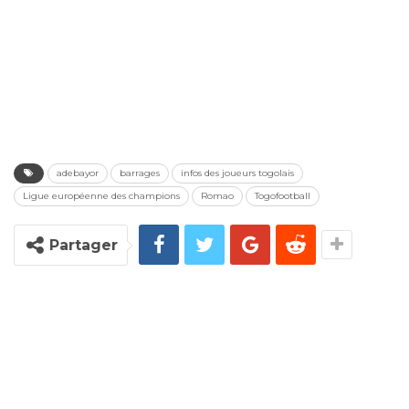
adebayor
barrages
infos des joueurs togolais
Ligue européenne des champions
Romao
Togofootball
Partager