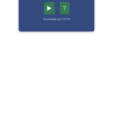
▶️
?
Développé par OTIYA