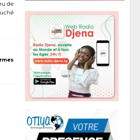
eu de
Touché
armes