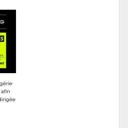
gérie
 afin
dirigée