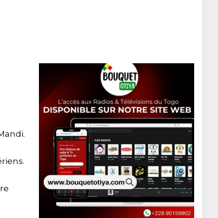
Mandi.
riens.
tre