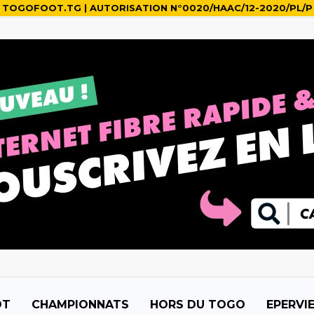
TOGOFOOT.TG | AUTORISATION N°0020/HAAC/12-2020/PL/P
OT
CHAMPIONNATS
HORS DU TOGO
EPERVI