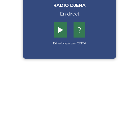
RADIO DJENA
En direct
▶️
?
Développé par OTIYA