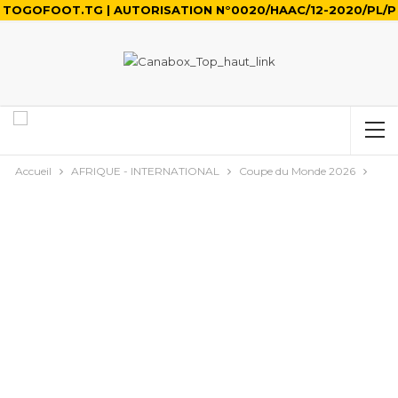
TOGOFOOT.TG | AUTORISATION N°0020/HAAC/12-2020/PL/P
Accueil
AFRIQUE - INTERNATIONAL
Coupe du Monde 2026