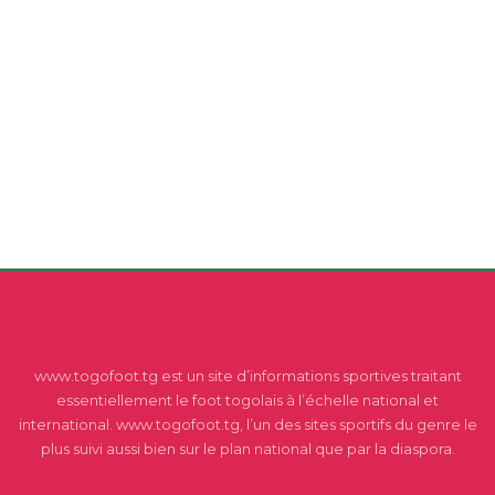
www.togofoot.tg est un site d’informations sportives traitant
essentiellement le foot togolais à l’échelle national et
international. www.togofoot.tg, l’un des sites sportifs du genre le
plus suivi aussi bien sur le plan national que par la diaspora.