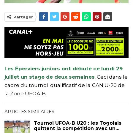
Partager
Les Éperviers juniors ont débuté ce lundi 29
juillet un stage de deux semaines
. Ceci dans le
cadre du tournoi qualificatif de la
CAN U-20 de
la Zone UFOA-B.
ARTICLES SIMILAIRES
Tournoi UFOA-B U20 : les Togolais
quittent la compétition avec un…