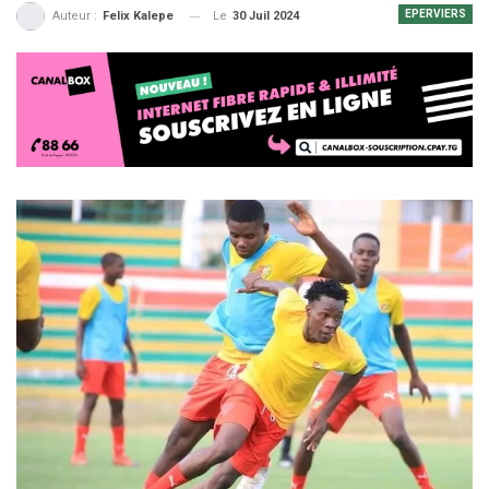
EPERVIERS
Le
30 Juil 2024
Auteur :
Felix Kalepe