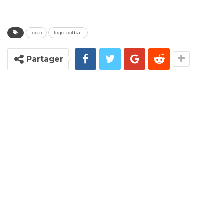
togo
Togofootball
Partager