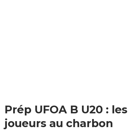
Prép UFOA B U20 : les
joueurs au charbon