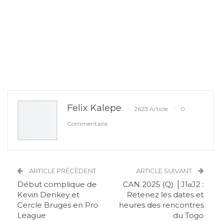
Felix Kalepe
2623 Article
0
Commentaire
ARTICLE PRÉCÉDENT
ARTICLE SUIVANT
Début complique de
CAN 2025 (Q) │J1αJ2 :
Kevin Denkey et
Retenez les dates et
Cercle Bruges en Pro
heures des rencontres
League
du Togo