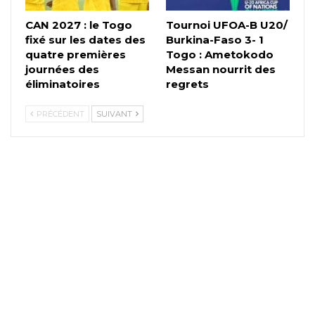
CAN 2027 : le Togo
Tournoi UFOA-B U20/
fixé sur les dates des
Burkina-Faso 3- 1
quatre premières
Togo : Ametokodo
journées des
Messan nourrit des
éliminatoires
regrets
PRÉCÉDENT
SUIVANT