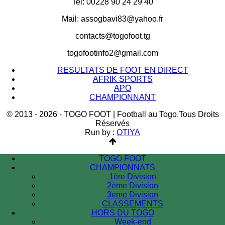
Tel: 00228 90 24 29 40
Mail: assogbavi83@yahoo.fr
contacts@togofoot.tg
togofootinfo2@gmail.com
RESULTATS DE FOOT EN DIRECT
AFRIK SPORTS
APO
CHAMPIONNANT
© 2013 - 2026 - TOGO FOOT | Football au Togo.Tous Droits
Réservés
Run by :
OTIYA
TOGO FOOT
CHAMPIONNATS
1ère Division
2ème Division
3eme Division
CLASSEMENTS
HORS DU TOGO
Week-end