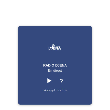
RADIO DJENA
En direct
▶️
?
Développé par OTIYA