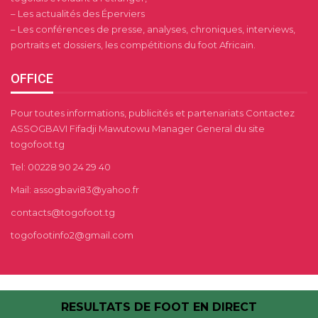
– Les actualités des Éperviers
– Les conférences de presse, analyses, chroniques, interviews,
portraits et dossiers, les compétitions du foot Africain.
OFFICE
Pour toutes informations, publicités et partenariats Contactez
ASSOGBAVI Fifadji Mawutowu Manager General du site
togofoot.tg
Tel: 00228 90 24 29 40
Mail: assogbavi83@yahoo.fr
contacts@togofoot.tg
togofootinfo2@gmail.com
RESULTATS DE FOOT EN DIRECT