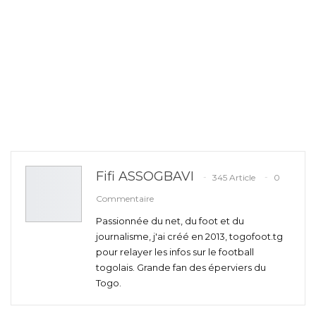
Fifi ASSOGBAVI
345 Article
0
Commentaire
Passionnée du net, du foot et du
journalisme, j'ai créé en 2013, togofoot.tg
pour relayer les infos sur le football
togolais. Grande fan des éperviers du
Togo.