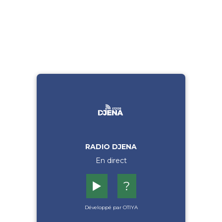
RADIO DJENA
En direct
▶️
?
Développé par OTIYA