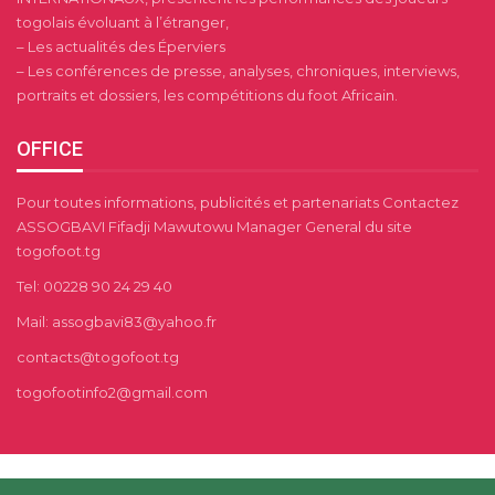
togolais évoluant à l’étranger,
– Les actualités des Éperviers
– Les conférences de presse, analyses, chroniques, interviews,
portraits et dossiers, les compétitions du foot Africain.
OFFICE
Pour toutes informations, publicités et partenariats Contactez
ASSOGBAVI Fifadji Mawutowu Manager General du site
togofoot.tg
Tel: 00228 90 24 29 40
Mail: assogbavi83@yahoo.fr
contacts@togofoot.tg
togofootinfo2@gmail.com