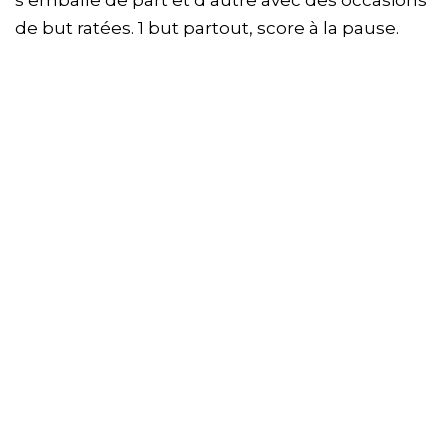
s’emballe de part et d’autre avec des occasions
de but ratées. 1 but partout, score à la pause.