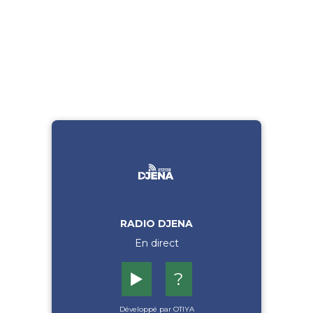
RADIO DJENA
En direct
▶️
?
Développé par OTIYA