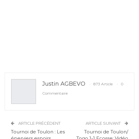
Justin AGBEVO
873 Article
0
Commentaire
ARTICLE PRÉCÉDENT
ARTICLE SUIVANT
Tournoi de Toulon : Les
Tournoi de Toulon/
éperviers espoirs
Togo 1-1 Ecosse: Vidéo