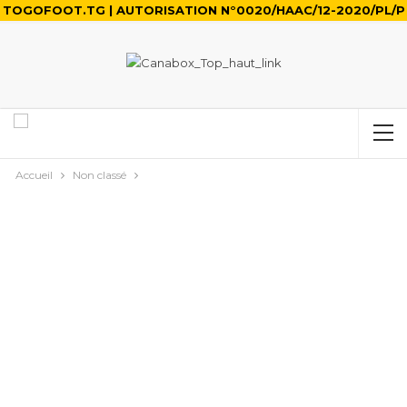
TOGOFOOT.TG | AUTORISATION N°0020/HAAC/12-2020/PL/P
Accueil
Non classé