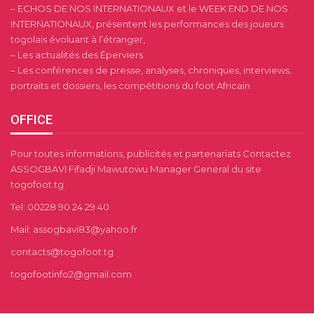
– ECHOS DE NOS INTERNATIONAUX et le WEEK END DE NOS
INTERNATIONAUX, présentent les performances des joueurs
togolais évoluant à l’étranger,
– Les actualités des Éperviers
– Les conférences de presse, analyses, chroniques, interviews,
portraits et dossiers, les compétitions du foot Africain.
OFFICE
Pour toutes informations, publicités et partenariats Contactez
ASSOGBAVI Fifadji Mawutowu Manager General du site
togofoot.tg
Tel: 00228 90 24 29 40
Mail: assogbavi83@yahoo.fr
contacts@togofoot.tg
togofootinfo2@gmail.com