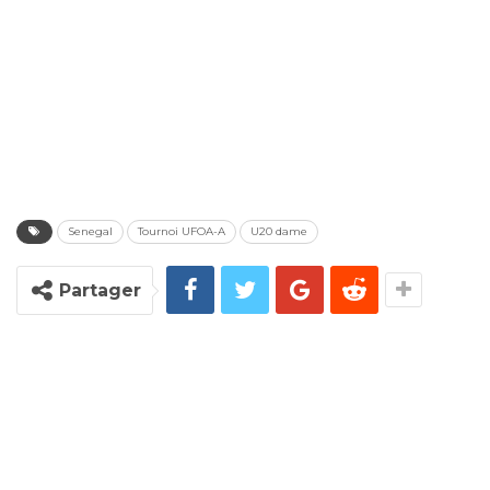
Senegal
Tournoi UFOA-A
U20 dame
Partager