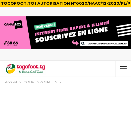
TOGOFOOT.TG | AUTORISATION N°0020/HAAC/12-2020/PL/P
Accueil
COUPES ZONALES