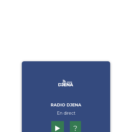
RADIO DJENA
En direct
▶️
?