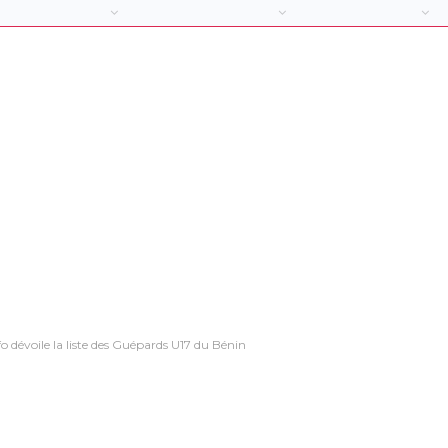
 dévoile la liste des Guépards U17 du Bénin