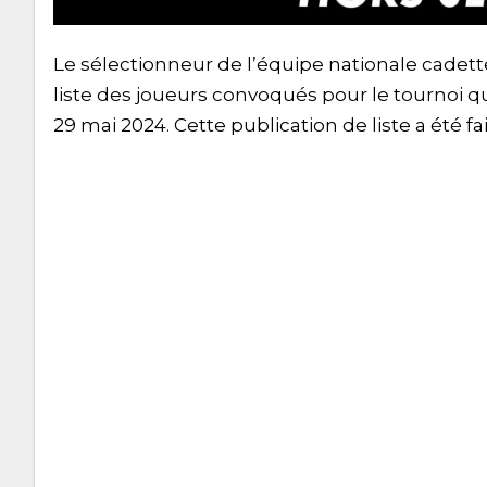
Le sélectionneur de l’équipe nationale cadett
liste des joueurs convoqués pour le tournoi q
29 mai 2024. Cette publication de liste a été f