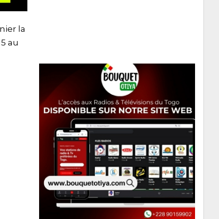
ier la
15 au