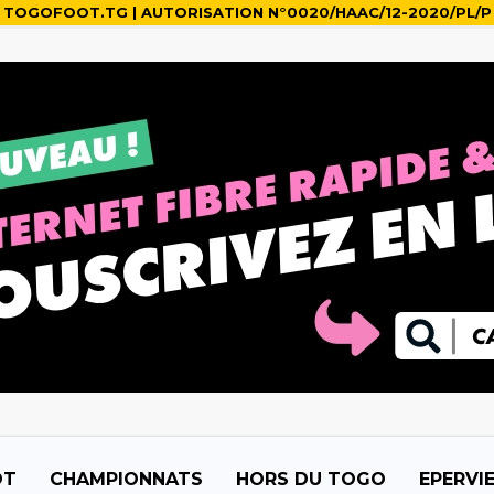
TOGOFOOT.TG | AUTORISATION N°0020/HAAC/12-2020/PL/P
OT
CHAMPIONNATS
HORS DU TOGO
EPERVI