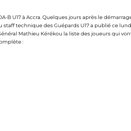
FOA-B U17 à Accra. Quelques jours après le démarrag
 staff technique des Guépards U17 a publié ce lund
 Général Mathieu Kérékou la liste des joueurs qui von
complète :