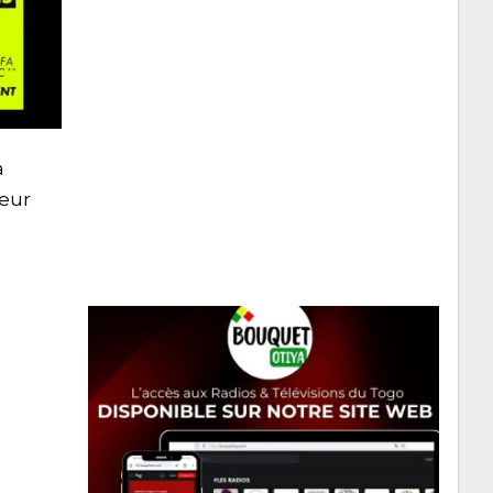
a
leur