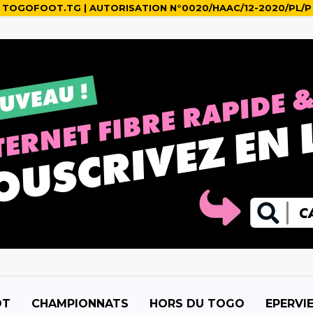
TOGOFOOT.TG | AUTORISATION N°0020/HAAC/12-2020/PL/P
OT
CHAMPIONNATS
HORS DU TOGO
EPERVI