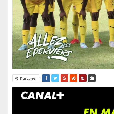
Partager