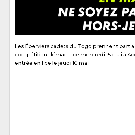
Les Éperviers cadets du Togo prennent part au
compétition démarre ce mercredi 15 mai à Accr
entrée en lice le jeudi 16 mai.