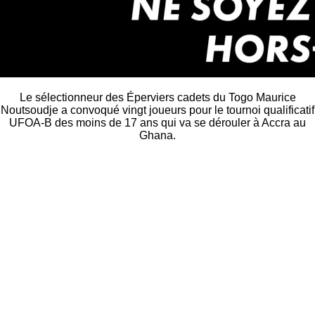
Le sélectionneur des Éperviers cadets du Togo Maurice
Noutsoudje a convoqué vingt joueurs pour le tournoi qualificatif
UFOA-B des moins de 17 ans qui va se dérouler à Accra au
Ghana.