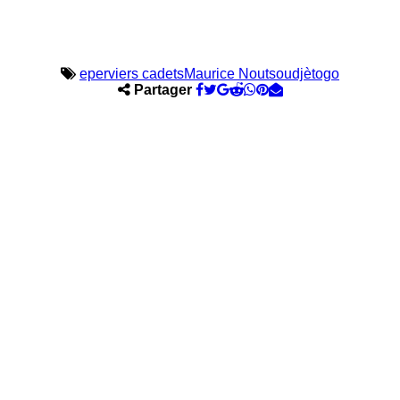
eperviers cadets
Maurice Noutsoudjè
togo
Partager