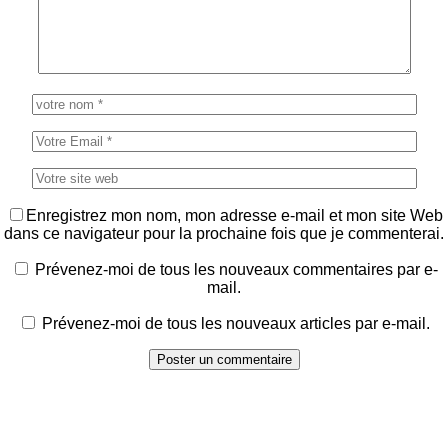
Enregistrez mon nom, mon adresse e-mail et mon site Web
dans ce navigateur pour la prochaine fois que je commenterai.
Prévenez-moi de tous les nouveaux commentaires par e-
mail.
Prévenez-moi de tous les nouveaux articles par e-mail.