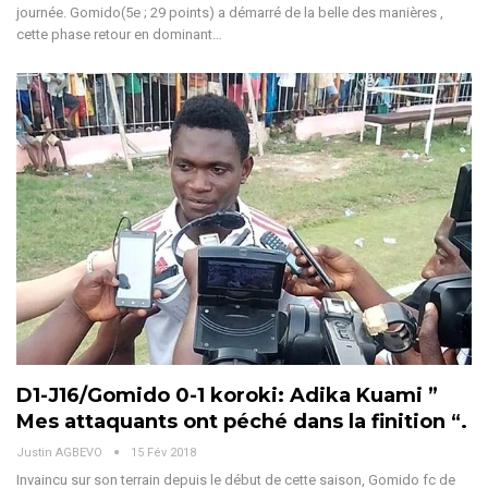
journée. Gomido(5e ; 29 points) a démarré de la belle des manières ,
cette phase retour en dominant…
D1-J16/Gomido 0-1 koroki: Adika Kuami ”
Mes attaquants ont péché dans la finition “.
Justin AGBEVO
15 Fév 2018
Invaincu sur son terrain depuis le début de cette saison, Gomido fc de