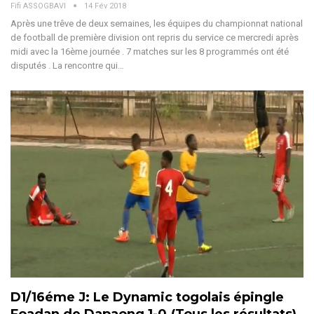
Fifi ASSOGBAVI
14 Fév 2018
Après une trêve de deux semaines, les équipes du championnat national
de football de première division ont repris du service ce mercredi après
midi avec la 16ème journée . 7 matches sur les 8 programmés ont été
disputés . La rencontre qui…
D1/16éme J: Le Dynamic togolais épingle