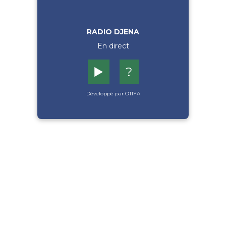
RADIO DJENA
En direct
▶️
?
Développé par OTIYA