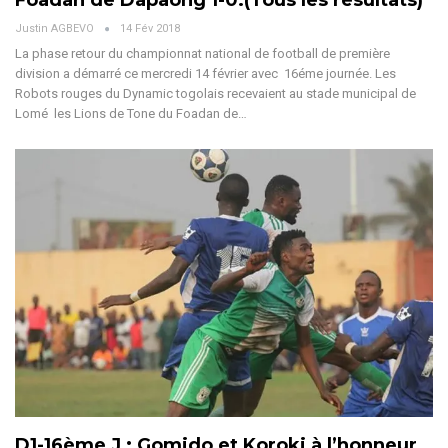
Foadan de Dapaong 1-0.(Tous les résultats)
Justin AGBEVO
14 Fév 2018
La phase retour du championnat national de football de première
division a démarré ce mercredi 14 février avec 16éme journée. Les
Robots rouges du Dynamic togolais recevaient au stade municipal de
Lomé les Lions de Tone du Foadan de…
D1-16ème J : Gomido et Koroki à l’honneur