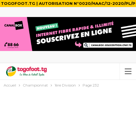
TOGOFOOT.TG | AUTORISATION N°0020/HAAC/12-2020/PL/P
Accueil
Championnat
1ère Division
Page 232