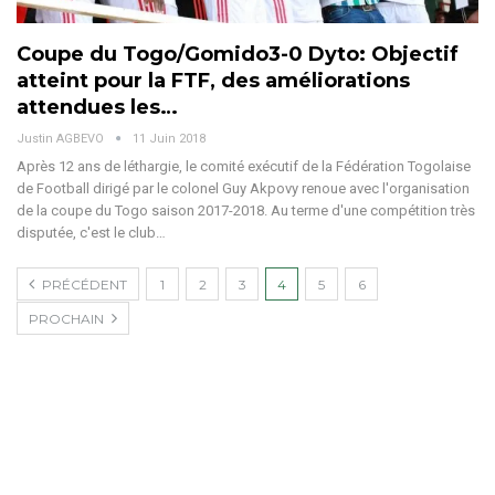
Coupe du Togo/Gomido3-0 Dyto: Objectif
atteint pour la FTF, des améliorations
attendues les…
Justin AGBEVO
11 Juin 2018
Après 12 ans de léthargie, le comité exécutif de la Fédération Togolaise
de Football dirigé par le colonel Guy Akpovy renoue avec l'organisation
de la coupe du Togo saison 2017-2018. Au terme d'une compétition très
disputée, c'est le club…
PRÉCÉDENT
1
2
3
4
5
6
PROCHAIN