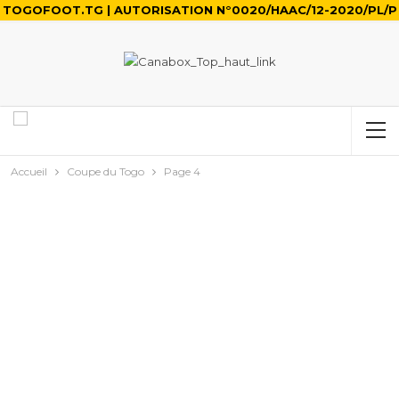
TOGOFOOT.TG | AUTORISATION N°0020/HAAC/12-2020/PL/P
Accueil
Coupe du Togo
Page 4