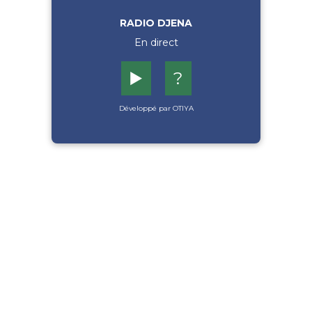
RADIO DJENA
En direct
▶️
?
Développé par OTIYA