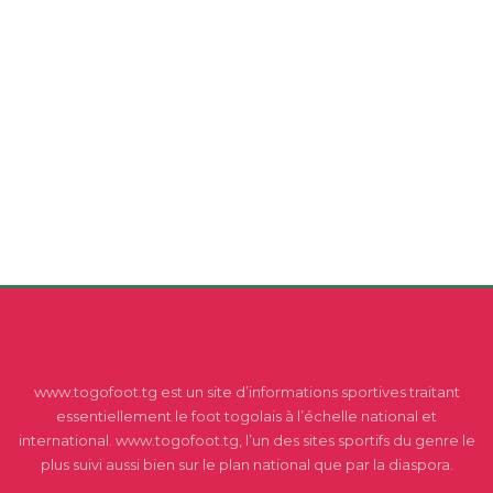
www.togofoot.tg est un site d’informations sportives traitant
essentiellement le foot togolais à l’échelle national et
international. www.togofoot.tg, l’un des sites sportifs du genre le
plus suivi aussi bien sur le plan national que par la diaspora.