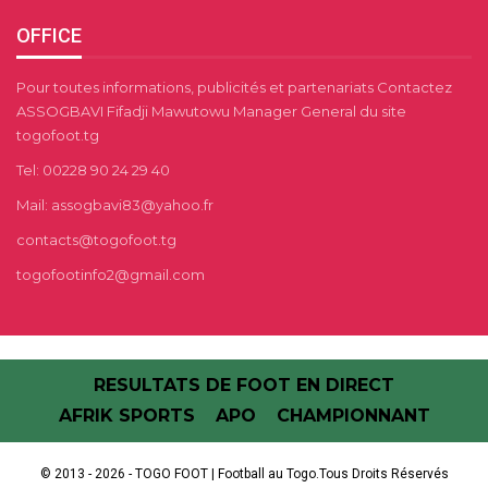
OFFICE
Pour toutes informations, publicités et partenariats Contactez
ASSOGBAVI Fifadji Mawutowu Manager General du site
togofoot.tg
Tel: 00228 90 24 29 40
Mail: assogbavi83@yahoo.fr
contacts@togofoot.tg
togofootinfo2@gmail.com
RESULTATS DE FOOT EN DIRECT
AFRIK SPORTS
APO
CHAMPIONNANT
© 2013 - 2026 - TOGO FOOT | Football au Togo.Tous Droits Réservés