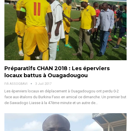
Préparatifs CHAN 2018 : Les éperviers
locaux battus à Ouagadougou
Fifi ASSOGBAVI
3 Juil 2017
Les éperviers locaux en déplacement à Ouagadougou ont perdu 0-2
face aux étalons du Burkina Faso en amical ce dimanche. Un premier but
de Sawadogo Liasse à la 47ème minute et un autre de…