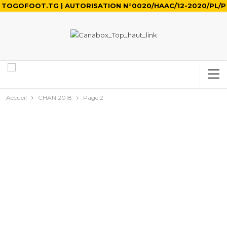
TOGOFOOT.TG | AUTORISATION N°0020/HAAC/12-2020/PL/P
Accueil
CHAN 2018
Page 2