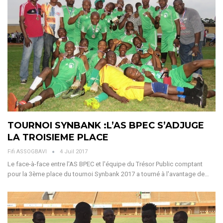
TOURNOI SYNBANK :L’AS BPEC S’ADJUGE
LA TROISIEME PLACE
Fifi ASSOGBAVI
4 Juil 2017
Le face-à-face entre l'AS BPEC et l'équipe du Trésor Public comptant
pour la 3ème place du tournoi Synbank 2017 a tourné à l'avantage de…