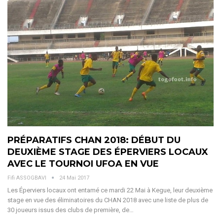
PRÉPARATIFS CHAN 2018: DÉBUT DU
DEUXIÈME STAGE DES ÉPERVIERS LOCAUX
AVEC LE TOURNOI UFOA EN VUE
Fifi ASSOGBAVI
24 Mai 2017
Les Éperviers locaux ont entamé ce mardi 22 Mai à Kegue, leur deuxième
stage en vue des éliminatoires du CHAN 2018 avec une liste de plus de
30 joueurs issus des clubs de première, de…