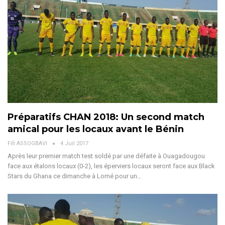
Préparatifs CHAN 2018: Un second match
amical pour les locaux avant le Bénin
Fifi ASSOGBAVI
4 Juil 2017
Après leur premier match test soldé par une défaite à Ouagadougou
face aux étalons locaux (0-2), les éperviers locaux seront face aux Black
Stars du Ghana ce dimanche à Lomé pour un…