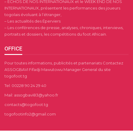
– ECHOS DE NOS INTERNATIONAUX et le WEEK END DE NOS
INTERNATIONAUX, présentent les performances des joueurs
togolais évoluant à l’étranger,
– Les actualités des Éperviers
– Les conférences de presse, analyses, chroniques, interviews,
portraits et dossiers, les compétitions du foot Africain.
OFFICE
Pour toutes informations, publicités et partenariats Contactez
ASSOGBAVI Fifadji Mawutowu Manager General du site
togofoot.tg
Tel: 00228 90 24 29 40
Mail: assogbavi83@yahoo.fr
contacts@togofoot.tg
togofootinfo2@gmail.com