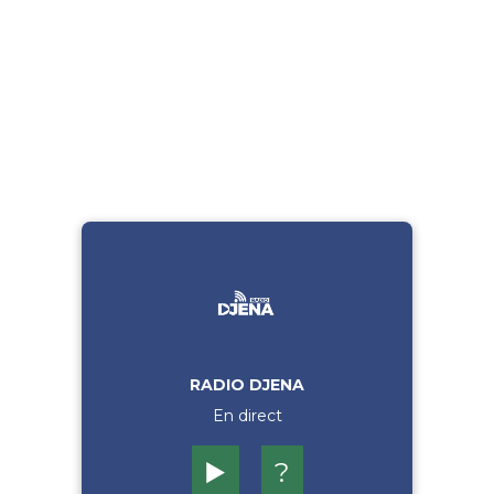
RADIO DJENA
En direct
▶️
?