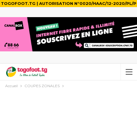
TOGOFOOT.TG | AUTORISATION N°0020/HAAC/12-2020/PL/P
Accueil
COUPES ZONALES