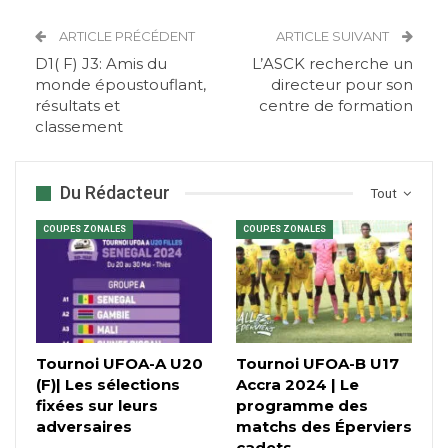
ARTICLE PRÉCÉDENT
ARTICLE SUIVANT
D1( F) J3: Amis du
L’ASCK recherche un
monde époustouflant,
directeur pour son
résultats et
centre de formation
classement
Du Rédacteur
Tout
COUPES ZONALES
COUPES ZONALES
Tournoi UFOA-A U20
Tournoi UFOA-B U17
(F)| Les sélections
Accra 2024 | Le
fixées sur leurs
programme des
adversaires
matchs des Éperviers
cadets